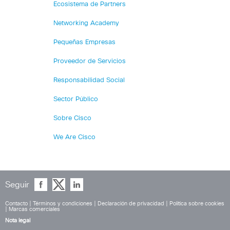
Ecosistema de Partners
Networking Academy
Pequeñas Empresas
Proveedor de Servicios
Responsabilidad Social
Sector Público
Sobre Cisco
We Are Cisco
Seguir
Contacto
|
Términos y condiciones
|
Declaración de privacidad
|
Política sobre cookies
|
Marcas comerciales
Nota legal