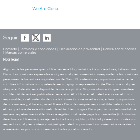
We Are Cisco
Seguir
Contacto
|
Términos y condiciones
|
Declaración de privacidad
|
Política sobre cookies
|
Marcas comerciales
Nota legal
Algunas de las personas que publican en este blog, incluidos los moderadores, trabajan para
Cisco. Las opiniones expresadas aquí y en cualquier comentario corresponden a las opiniones
personales de los autores originales, no de Cisco. El contenido se proporciona únicamente
con fines informativos y no pretende ser un apoyo o representación de Cisco o de cualquier
otra parte. Este sitio está disponible de manera pública. Ninguna información que considere
confidencial deberá ser publicada en este sitio. Al publicar en él, usted acepta ser el único
responsable por el contenido de toda la información que usted aporta, enlaza o proporciona
de otra manera y, al hacerlo, usted libera a Cisco de cualquier responsabilidad relacionada con
el uso que hace de este sitio web. Usted también otorga a Cisco permiso a nivel mundial, de
manera perpetua, irrevocable, libre de regalías, totalmente pagada y transferible (incluidos los
derechos a sublicenciar) para ejercer todos los copyrights, publicidad y derechos morales con
respecto a cualquier contenido original que usted proporciona. Los comentarios se revisan y
aparecerán tan pronto como sean aprobadas por el moderador.