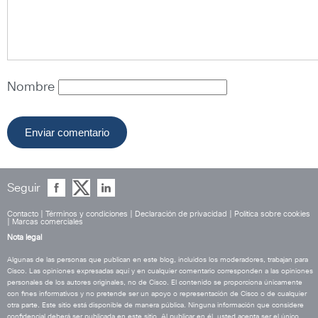
Nombre
Seguir
Contacto
|
Términos y condiciones
|
Declaración de privacidad
|
Política sobre cookies
|
Marcas comerciales
Nota legal
Algunas de las personas que publican en este blog, incluidos los moderadores, trabajan para
Cisco. Las opiniones expresadas aquí y en cualquier comentario corresponden a las opiniones
personales de los autores originales, no de Cisco. El contenido se proporciona únicamente
con fines informativos y no pretende ser un apoyo o representación de Cisco o de cualquier
otra parte. Este sitio está disponible de manera pública. Ninguna información que considere
confidencial deberá ser publicada en este sitio. Al publicar en él, usted acepta ser el único