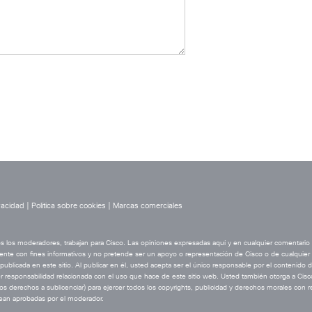
vacidad
|
Política sobre cookies
|
Marcas comerciales
os los moderadores, trabajan para Cisco. Las opiniones expresadas aquí y en cualquier comentario
ente con fines informativos y no pretende ser un apoyo o representación de Cisco o de cualquier ot
blicada en este sitio. Al publicar en él, usted acepta ser el único responsable por el contenido 
ier responsabilidad relacionada con el uso que hace de este sitio web. Usted también otorga a Cis
s los derechos a sublicenciar) para ejercer todos los copyrights, publicidad y derechos morales con
ean aprobadas por el moderador.