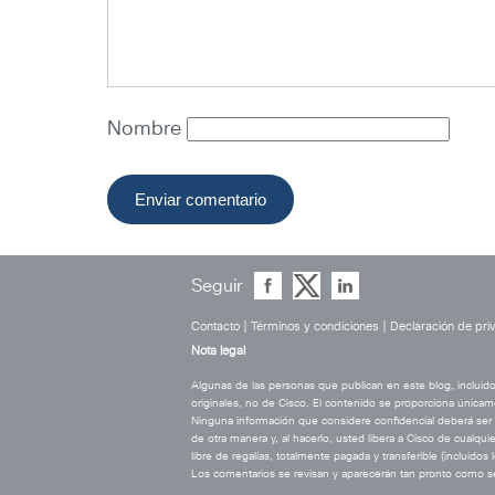
Nombre
Seguir
Contacto
|
Términos y condiciones
|
Declaración de pri
Nota legal
Algunas de las personas que publican en este blog, incluid
originales, no de Cisco. El contenido se proporciona únicam
Ninguna información que considere confidencial deberá ser pu
de otra manera y, al hacerlo, usted libera a Cisco de cualqu
libre de regalías, totalmente pagada y transferible (incluido
Los comentarios se revisan y aparecerán tan pronto como s