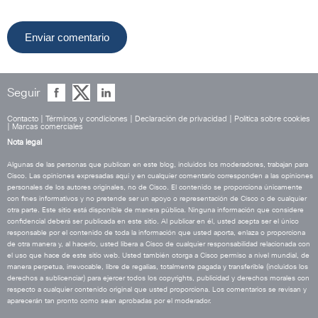
Seguir
Contacto
|
Términos y condiciones
|
Declaración de privacidad
|
Política sobre cookies
|
Marcas comerciales
Nota legal
Algunas de las personas que publican en este blog, incluidos los moderadores, trabajan para
Cisco. Las opiniones expresadas aquí y en cualquier comentario corresponden a las opiniones
personales de los autores originales, no de Cisco. El contenido se proporciona únicamente
con fines informativos y no pretende ser un apoyo o representación de Cisco o de cualquier
otra parte. Este sitio está disponible de manera pública. Ninguna información que considere
confidencial deberá ser publicada en este sitio. Al publicar en él, usted acepta ser el único
responsable por el contenido de toda la información que usted aporta, enlaza o proporciona
de otra manera y, al hacerlo, usted libera a Cisco de cualquier responsabilidad relacionada con
el uso que hace de este sitio web. Usted también otorga a Cisco permiso a nivel mundial, de
manera perpetua, irrevocable, libre de regalías, totalmente pagada y transferible (incluidos los
derechos a sublicenciar) para ejercer todos los copyrights, publicidad y derechos morales con
respecto a cualquier contenido original que usted proporciona. Los comentarios se revisan y
aparecerán tan pronto como sean aprobadas por el moderador.