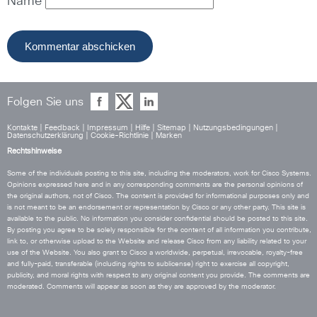
Name
Folgen Sie uns
Kontakte
|
Feedback
|
Impressum
|
Hilfe
|
Sitemap
|
Nutzungsbedingungen
|
Datenschutzerklärung
|
Cookie-Richtlinie
|
Marken
Rechtshinweise
Some of the individuals posting to this site, including the moderators, work for Cisco Systems.
Opinions expressed here and in any corresponding comments are the personal opinions of
the original authors, not of Cisco. The content is provided for informational purposes only and
is not meant to be an endorsement or representation by Cisco or any other party. This site is
available to the public. No information you consider confidential should be posted to this site.
By posting you agree to be solely responsible for the content of all information you contribute,
link to, or otherwise upload to the Website and release Cisco from any liability related to your
use of the Website. You also grant to Cisco a worldwide, perpetual, irrevocable, royalty-free
and fully-paid, transferable (including rights to sublicense) right to exercise all copyright,
publicity, and moral rights with respect to any original content you provide. The comments are
moderated. Comments will appear as soon as they are approved by the moderator.