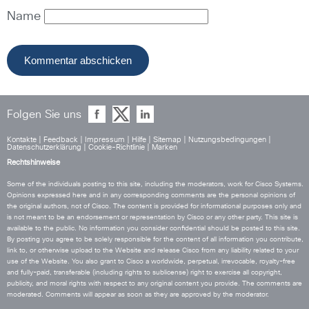
Name
Folgen Sie uns
Kontakte
|
Feedback
|
Impressum
|
Hilfe
|
Sitemap
|
Nutzungsbedingungen
|
Datenschutzerklärung
|
Cookie-Richtlinie
|
Marken
Rechtshinweise
Some of the individuals posting to this site, including the moderators, work for Cisco Systems.
Opinions expressed here and in any corresponding comments are the personal opinions of
the original authors, not of Cisco. The content is provided for informational purposes only and
is not meant to be an endorsement or representation by Cisco or any other party. This site is
available to the public. No information you consider confidential should be posted to this site.
By posting you agree to be solely responsible for the content of all information you contribute,
link to, or otherwise upload to the Website and release Cisco from any liability related to your
use of the Website. You also grant to Cisco a worldwide, perpetual, irrevocable, royalty-free
and fully-paid, transferable (including rights to sublicense) right to exercise all copyright,
publicity, and moral rights with respect to any original content you provide. The comments are
moderated. Comments will appear as soon as they are approved by the moderator.