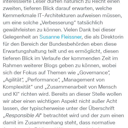
interessierte Leser dürfen natürlich zu Recht einen
zweiten, tieferen Blick darauf erwarten, welche
Kernmerkmale IT-Architekturen aufweisen müssen,
um eine solche „Verbesserung“ tatsächlich
gewährleisten zu können.
Vielen Dank bei dieser
Gelegenheit
an
Susanne Fleissner
,
die als Direktorin
für den Bereich der Bundesbehör
den
e
ben
diese
Erwartungshaltung teilt und es ermöglicht
,
diesen
tieferen Blick
im Verlaufe der kommenden Zeit im
Rahmen weiterer Blogs geben
zu
können, wobei
sich der
Fokus auf Themen wie „Governance“,
„Agilität“, „Performance“, „Management von
Komplexität“ und „Zusammenarbeit von Mensch
und KI“ richten
wird
. Bereits an dieser Stelle wollen
wir aber einen wichtigen Aspekt nicht außer Acht
lassen, der typischerweise unter der Überschrift
„
Responsible AI
“ betrachtet wird und der zum einen
damit im Zusammenhang steht, dass normative