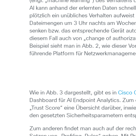
(engl. „machine learning“) des Verhaltens 
AI kann anhand der erlernten Daten schnel
plötzlich ein unübliches Verhalten aufweis
Dateimengen um 3 Uhr nachts am Wochen
senken bzw. das entsprechende Gerät autom
diesem Fall auch von „change of authoriza
Beispiel sieht man in Abb. 2, wie dieser Vo
führende Platform für Netzwerkmanageme
Wie in Abb. 3 dargestellt, gibt es in
Cisco 
Dashboard für AI Endpoint Analytics. Zum 
„Trust Score“ eine Übersicht darüber, inw
den gesetzten Sicherheitsparametern ents
Zum anderen findet man auch auf der rech