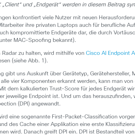
“, „Client“ und „Endgerät“ werden in diesem Beitrag s
gen konfrontiert viele Nutzer mit neuen Herausforder
Mitarbeiter ihre privaten Laptops auch für berufliche
 auch kompromittierte Endgeräte dar, die durch Vortäu
 unter MAC-Spoofing bekannt).
 Radar zu halten, wird mithilfe von
Cisco AI Endpoint A
esen (siehe Abb. 1).
ing gibt uns Auskunft über Gerätetyp, Gerätehersteller
alle vier Komponenten erkannt werden, kann man von ei
it dem kalkulierten Trust-Score für jedes Endgerät wird
der jeweilige Endpoint ist. Und um das herauszufinde
pection (DPI) angewandt.
ird eine sogenannte First-Packet-Classification vor
und des Cache einer Applikation eine erste Klassifizie
n wird. Danach greift DPI ein. DPI ist Bestandteil 