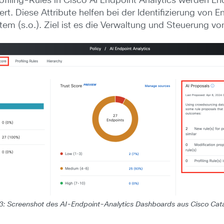
ofiling-Rules in Cisco AI Endpoint Analytics werden En
 Diese Attribute helfen bei der Identifizierung von 
tem (s.o.). Ziel ist es die Verwaltung und Steuerung vo
3: Screenshot des AI-Endpoint-Analytics Dashboards aus Cisco Cata