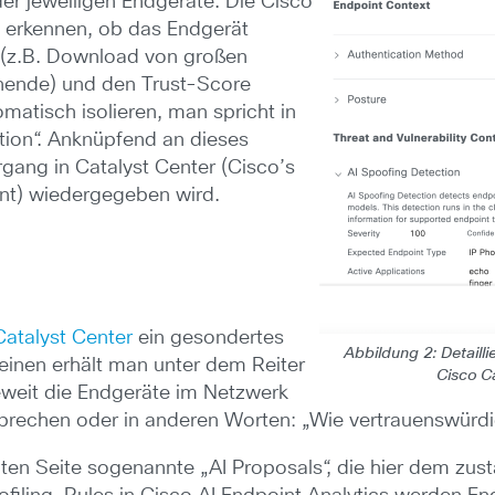
der jeweiligen Endgeräte. Die Cisco
l erkennen, ob das Endgerät
t (z.B. Download von großen
ende) und den Trust-Score
atisch isolieren, man spricht in
tion“. Anknüpfend an dieses
rgang in Catalyst Center (Cisco’s
nt) wiedergegeben wird.
Catalyst Center
ein gesondertes
Abbildung 2: Detailli
einen erhält man unter dem Reiter
Cisco Ca
ieweit die Endgeräte im Netzwerk
prechen oder in anderen Worten: „Wie vertrauenswürd
ten Seite sogenannte „AI Proposals“, die hier dem z