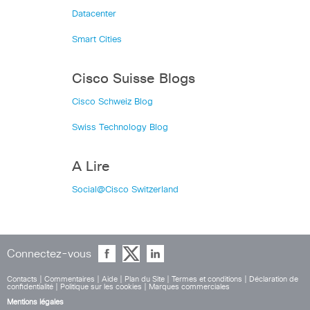
Datacenter
Smart Cities
Cisco Suisse Blogs
Cisco Schweiz Blog
Swiss Technology Blog
A Lire
Social@Cisco Switzerland
Connectez-vous
Contacts
|
Commentaires
|
Aide
|
Plan du Site
|
Termes et conditions
|
Déclaration de
confidentialité
|
Politique sur les cookies
|
Marques commerciales
Mentions légales