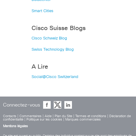
Smart Cities
Cisco Suisse Blogs
Cisco Schweiz Blog
Swiss Technology Blog
A Lire
Social@Cisco Switzerland
Connectez-vous
Contacts
|
Commentaires
|
Aide
|
Plan du Site
|
Termes et conditions
|
Déclaration de
confidentialité
|
Politique sur les cookies
|
Marques commerciales
Mentions légales
Ce site est ouvert au public. Certains des individus postant sur ce site sont des employés de