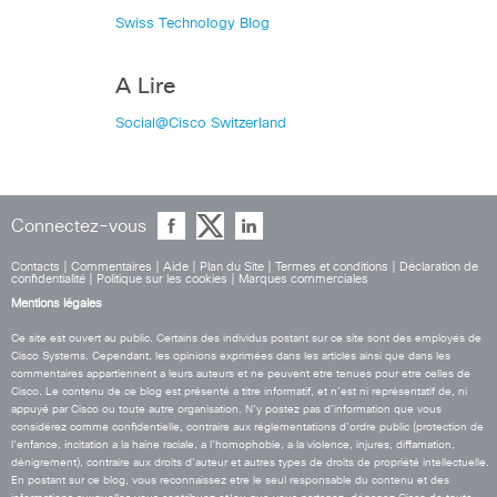
Swiss Technology Blog
A Lire
Social@Cisco Switzerland
Connectez-vous
Contacts
|
Commentaires
|
Aide
|
Plan du Site
|
Termes et conditions
|
Déclaration de
confidentialité
|
Politique sur les cookies
|
Marques commerciales
Mentions légales
Ce site est ouvert au public. Certains des individus postant sur ce site sont des employés de
Cisco Systems. Cependant, les opinions exprimées dans les articles ainsi que dans les
commentaires appartiennent a leurs auteurs et ne peuvent etre tenues pour etre celles de
Cisco. Le contenu de ce blog est présenté a titre informatif, et n’est ni représentatif de, ni
appuyé par Cisco ou toute autre organisation. N’y postez pas d’information que vous
considérez comme confidentielle, contraire aux réglementations d’ordre public (protection de
l’enfance, incitation a la haine raciale, a l’homophobie, a la violence, injures, diffamation,
dénigrement), contraire aux droits d’auteur et autres types de droits de propriété intellectuelle.
En postant sur ce blog, vous reconnaissez etre le seul responsable du contenu et des