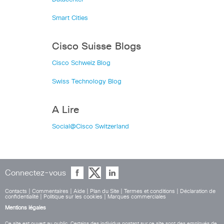
Smart Cities
Cisco Suisse Blogs
Cisco Schweiz Blog
Swiss Technology Blog
A Lire
Social@Cisco Switzerland
Connectez-vous
Contacts
|
Commentaires
|
Aide
|
Plan du Site
|
Termes et conditions
|
Déclaration de
confidentialité
|
Politique sur les cookies
|
Marques commerciales
Mentions légales
Ce site est ouvert au public. Certains des individus postant sur ce site sont des employés de