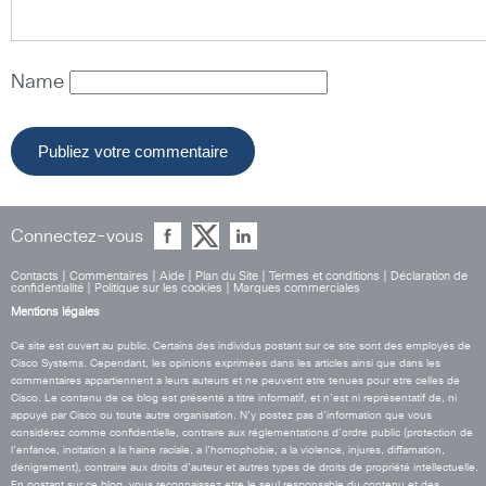
Name
Connectez-vous
Contacts
|
Commentaires
|
Aide
|
Plan du Site
|
Termes et conditions
|
Déclaration de
confidentialité
|
Politique sur les cookies
|
Marques commerciales
Mentions légales
Ce site est ouvert au public. Certains des individus postant sur ce site sont des employés de
Cisco Systems. Cependant, les opinions exprimées dans les articles ainsi que dans les
commentaires appartiennent a leurs auteurs et ne peuvent etre tenues pour etre celles de
Cisco. Le contenu de ce blog est présenté a titre informatif, et n’est ni représentatif de, ni
appuyé par Cisco ou toute autre organisation. N’y postez pas d’information que vous
considérez comme confidentielle, contraire aux réglementations d’ordre public (protection de
l’enfance, incitation a la haine raciale, a l’homophobie, a la violence, injures, diffamation,
dénigrement), contraire aux droits d’auteur et autres types de droits de propriété intellectuelle.
En postant sur ce blog, vous reconnaissez etre le seul responsable du contenu et des