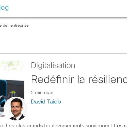
log
e de l’entreprise
Digitalisation
Redéfinir la résilien
2 min read
David Taieb
le. Les plus grands bouleversements surviennent très r