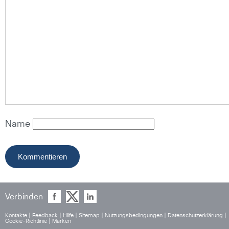
Name
Verbinden
Kontakte
|
Feedback
|
Hilfe
|
Sitemap
|
Nutzungsbedingungen
|
Datenschutzerklärung
|
Cookie-Richtlinie
|
Marken