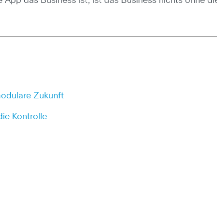
e App das Business ist, ist das Business nichts ohne di
odulare Zukunft
ie Kontrolle