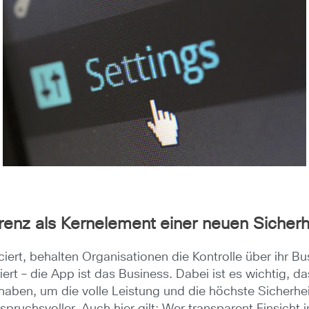
nz als Kernelement einer neuen Sicherhe
ert, behalten Organisationen die Kontrolle über ihr Bus
ert – die App ist das Business. Dabei ist es wichtig, 
 haben, um die volle Leistung und die höchste Sicherhe
spruchsvoller. Auch hier gilt: Wer transparent Einsicht