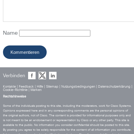
Name
Verbinden
Kontakte
|
Feedback
|
Hilfe
|
Sitemap
|
Nutzungsbedingungen
|
Datenschutzerklärung
|
Cookie-Richtlinie
|
Marken
Rechtshinweise
Some of the individuals posting to this site, including the moderators, work for Cisco Systems.
Opinions expressed here and in any corresponding comments are the personal opinions of
the original authors, not of Cisco. The content is provided for informational purposes only and
is not meant to be an endorsement or representation by Cisco or any other party. This site is
available to the public. No information you consider confidential should be posted to this site.
By posting you agree to be solely responsible for the content of all information you contribute,