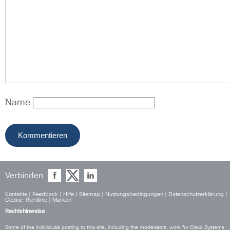
Name
Verbinden
Kontakte
|
Feedback
|
Hilfe
|
Sitemap
|
Nutzungsbedingungen
|
Datenschutzerklärung
|
Cookie-Richtlinie
|
Marken
Rechtshinweise
Some of the individuals posting to this site, including the moderators, work for Cisco Systems.