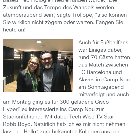
based“Technologien neu erfunden wurde. “Die
Zukunft und das Tempo des Wandels werden
atemberaubend sein”, sagte Trollope, “also können
Sie wirklich nicht zögern oder warten. Fangen Sie
heute an!
Auch für Fußballfans
war Einiges dabei,
rund 70 Gäste hatten
das Match zwischen
FC Barcelona und
Alaves im Camp Nou
am Sonntagabend
mitverfolgt und auch
am Montag ging es für 300 geladene Cisco
HyperFlex Interessierte ins Camp Nou zur
Stadionführung. Mit dabei Tech Wise TV Star –
Robb Boyd. Natürlich hab ich es mir nicht nehmen
lassen, „Hallo“ zum bekannten Kollegen aus den