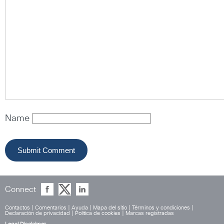
Name
Connect
Contactos
|
Comentarios
|
Ayuda
|
Mapa del sitio
|
Términos y condiciones
|
Declaración de privacidad
|
Política de cookies
|
Marcas registradas