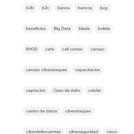
b2b
b2c
banca
bancos
bcp
beneficios
Big Data
blade
bolivia
BYOD
cafe
call center
cansac
cansac ciberataques
capacitacion
captacion
Caso de éxito
celular
centro de datos
ciberataques
ciberdelincuentes
ciberseguridad
cisco