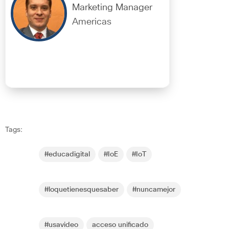
Marketing Manager
Americas
Tags:
#educadigital
#IoE
#IoT
#loquetienesquesaber
#nuncamejor
#usavideo
acceso unificado