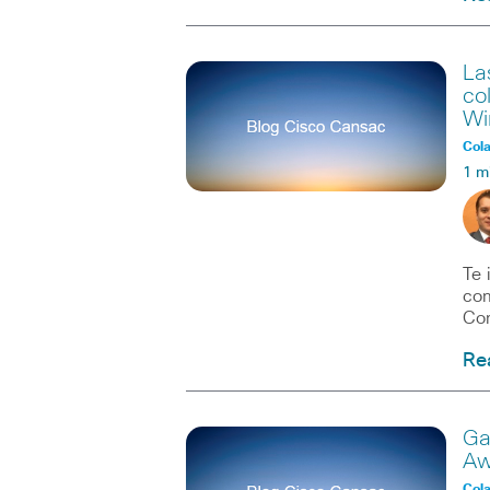
La
co
Wi
Col
1 m
Te 
com
Com
Re
Ga
Aw
Col