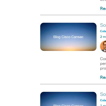
Re
So
Col
2 m
Com
per
pro
Re
So
Col