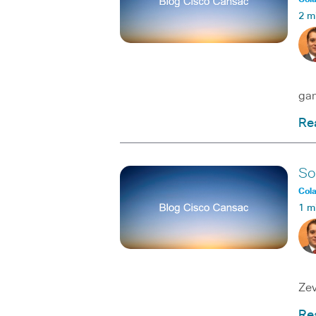
2 m
Du
ga
Re
So
Col
1 m
Los
Zev
Re