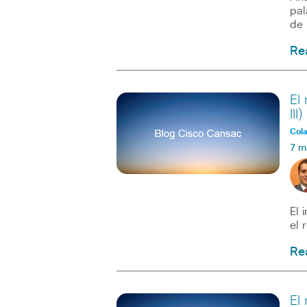
pal
de
Re
El
III)
Col
7 m
El 
el 
Re
El