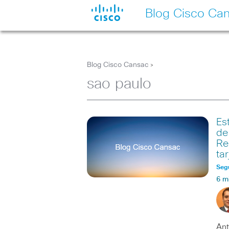
Blog Cisco Ca
Blog Cisco Cansac
>
sao paulo
Es
de
Re
ta
Seg
6 m
Ant