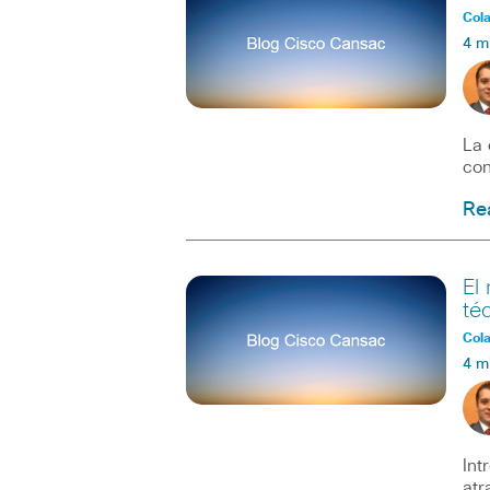
Col
4 m
La 
con
Re
El
té
Col
4 m
Int
atr