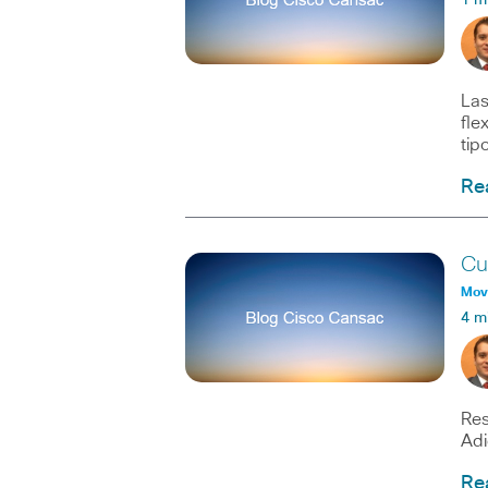
1 m
Las
fle
tip
Re
Cu
Movi
4 m
Res
Ad
Re