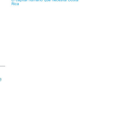
El capital humano que necesita Costa
Rica
e