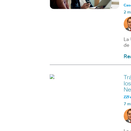
Caso
2 m
La 
de 
Re
Tr
lo
Ne
ZZF
7 m