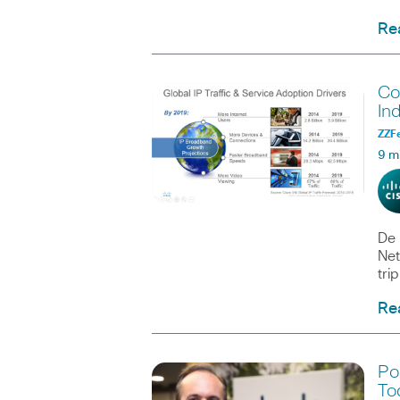
Re
Co
In
ZZF
9 m
De 
Net
tri
Re
Po
To