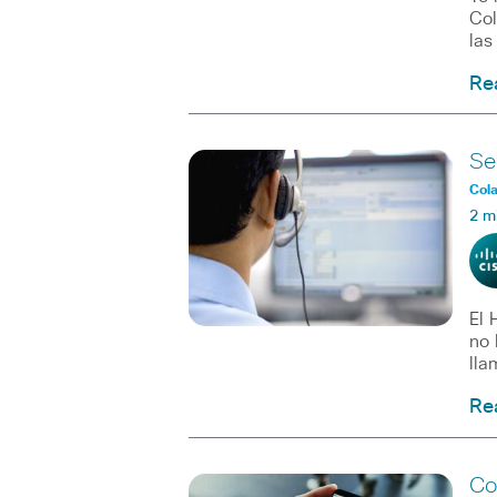
Col
las
Re
Se
Col
2 m
El 
no 
lla
Re
Co