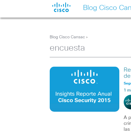
Blog Cisco Ca
Blog Cisco Cansac
>
encuesta
Re
de
Seg
1 m
A p
cri
las