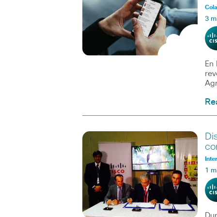
Col
3 m
En 
rev
Agr
Re
Di
co
Inte
1 m
Dur