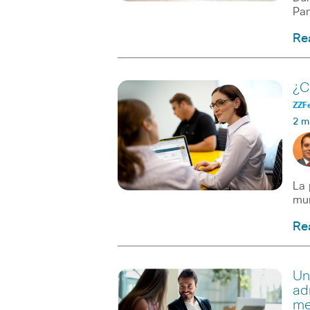
Pan
Re
¿C
ZZF
2 m
La 
mun
Re
Un
ad
me