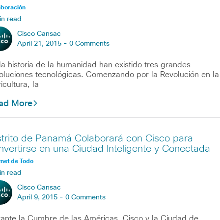
aboración
in read
Cisco Cansac
April 21, 2015 -
0 Comments
la historia de la humanidad han existido tres grandes
oluciones tecnológicas. Comenzando por la Revolución en la
icultura, la
ad More
strito de Panamá Colaborará con Cisco para
nvertirse en una Ciudad Inteligente y Conectada
rnet de Todo
in read
Cisco Cansac
April 9, 2015 -
0 Comments
ante la Cumbre de las Américas, Cisco y la Ciudad de