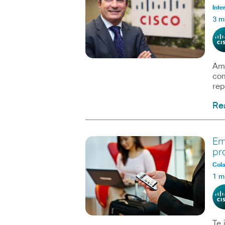
Inte
3 m
Amé
com
rep
Re
Em
pr
Col
1 m
Te 