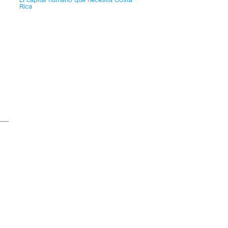
El capital humano que necesita Costa
Rica