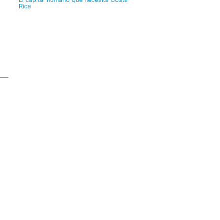
El capital humano que necesita Costa
Rica