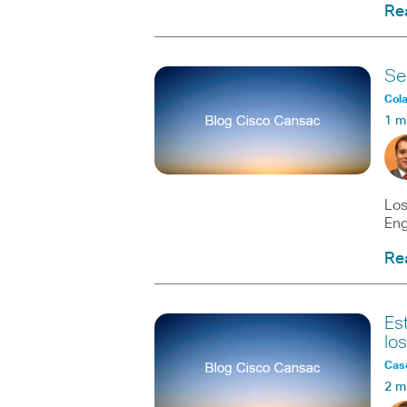
Re
Se
Col
1 m
Los
Eng
Re
Es
los
Caso
2 m