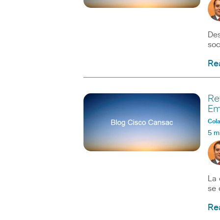
De
soc
Re
Re
Em
Col
5 m
La 
se 
Re