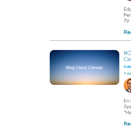
Edg
Per
TV 
Re
#C
Ce
Col
1 m
En 
Sys
“H
Re