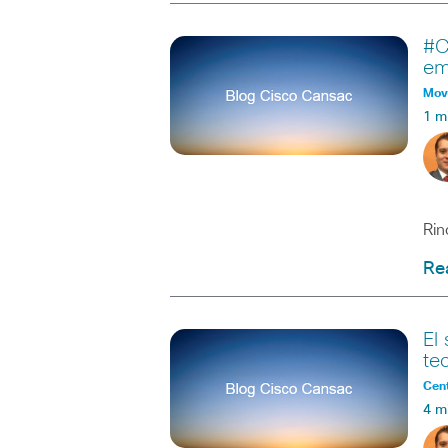
#C
em
Movi
1 m
En 
Rin
Re
El
te
Cent
4 m