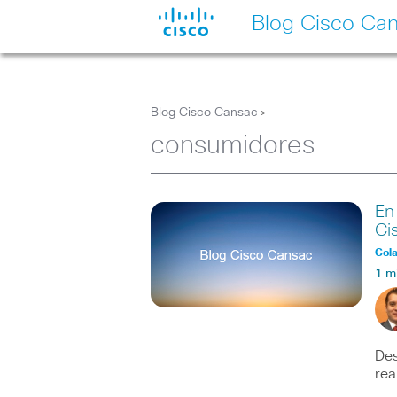
Blog Cisco Ca
Blog Cisco Cansac
>
consumidores
En
Ci
Col
1 m
Des
rea