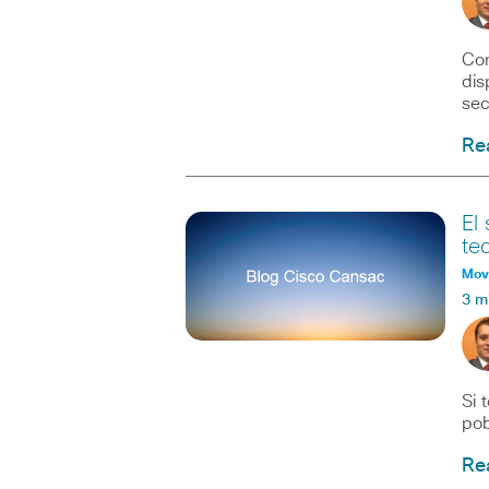
Com
dis
sec
Re
El
te
Movi
3 m
Si 
pob
Re