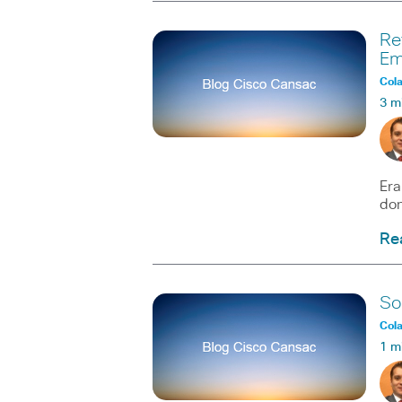
Re
Em
Col
3 m
Era
don
Re
So
Col
1 m