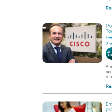
Re
Po
To
Inte
3 m
Amé
com
rep
Re
Em
pr