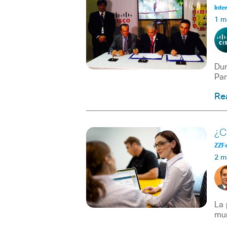
Inte
1 m
Dur
Pan
Re
¿C
ZZF
2 m
La 
mun