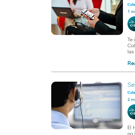
Col
1 m
Te 
Col
las
Re
Se
Col
2 m
El 
no 