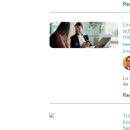
Re
Un
ad
me
Caso
2 m
La 
de 
Re
Tr
lo
Ne