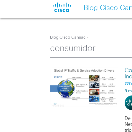
Blog Cisco Ca
Blog Cisco Cansac
>
consumidor
Co
In
ZZF
9 m
De 
Net
tri