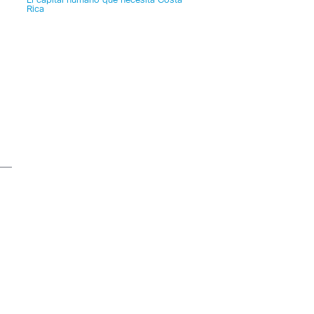
El capital humano que necesita Costa
Rica