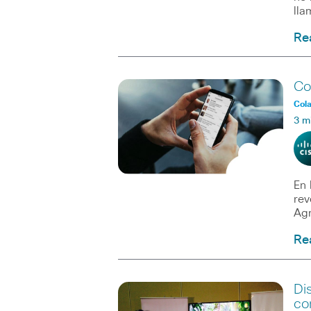
lla
Re
Co
Col
3 m
En 
rev
Agr
Re
Di
co