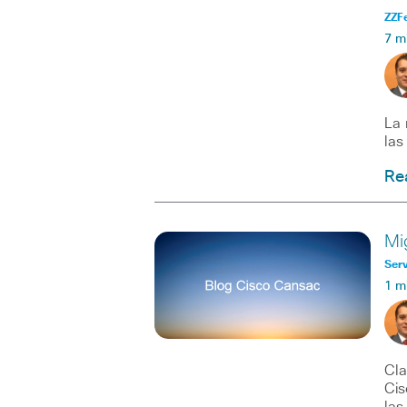
ZZF
7 m
La 
las
Re
Mi
Serv
1 m
Cla
Cis
las