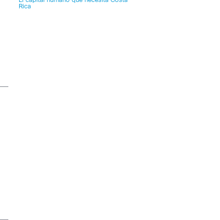
El capital humano que necesita Costa
Rica