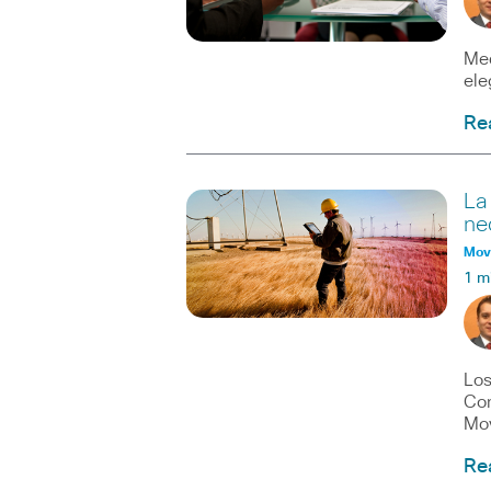
Med
ele
Re
La
ne
Movi
1 m
Los
Con
Mov
Re