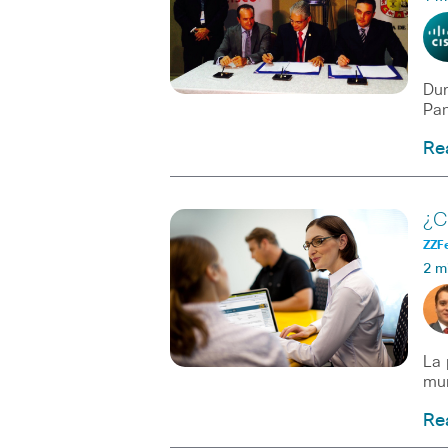
Dur
Pan
Re
¿C
ZZF
2 m
La 
mun
Re