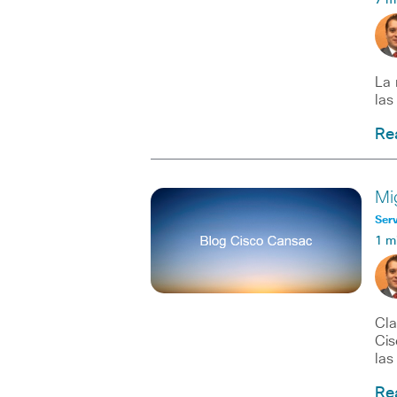
7 m
La 
las
Re
Mi
Serv
1 m
Cla
Cis
las
Re