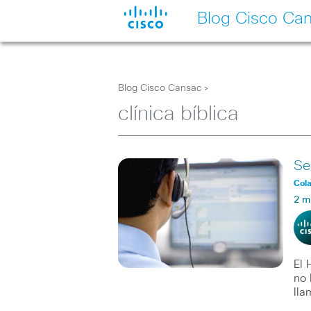
Blog Cisco Ca
Blog Cisco Cansac
>
clínica bíblica
Se
Col
2 m
El 
no 
lla