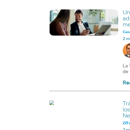
Un
ad
me
Caso
2 m
La 
de 
Re
Tr
lo
Ne
ZZF