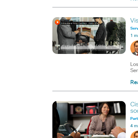
Vi
Serv
1 m
Los
Ser
Re
Ci
so
Part
4 m