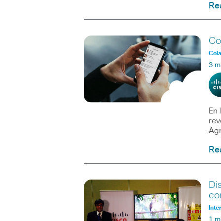
Re
Co
Col
3 m
En 
rev
Agr
Re
Di
co
Inte
1 m