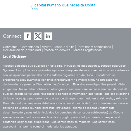
El capital humano que necesita Costa
Rica
Connect
Contactos
|
Comentarios
|
Ayuda
|
Mapa del sitio
|
Términos y condiciones
|
Declaración de privacidad
|
Política de cookies
|
Marcas registradas
Legal Disclaimer
Algunas personas que publican en este sitio, incluidos los moderadores, trabajan para Cisco
Systems. Las opiniones expresadas aquí y en cualquiera de los comentarios correspondientes
son las opiniones personales de los autores originales, no de Cisco. El contenido se
proporciona exclusivamente con fines informativos y no implica ninguna aprobación ni
declaración por parte de Cisco ni de ningún tercero. Este sitio está disponible para el público
en general. No se debe publicar en él ninguna información que se considere confidencial. Al
publicar, acepta ser el único responsable de toda la información que facilite, que sea el destino
de los enlaces que proporcione o que cargue de algún otro modo en el sitio web, y exime a
Cisco de cualquier responsabilidad relacionada con el uso de dicho sitio. También reconoce el
derecho de alcance mundial, perpetuo, irrevocable, exento de regalías y totalmente
desembolsado y transferible (incluidos los derechos de conceder sublicencias) de Cisco a
ejercer, a su vez, todos los derechos de copyright, publicidad y morales con respecto al
contenido original que proporcione. Los comentarios se moderan. Los comentarios
aparecerán tan pronto como el moderador los apruebe.