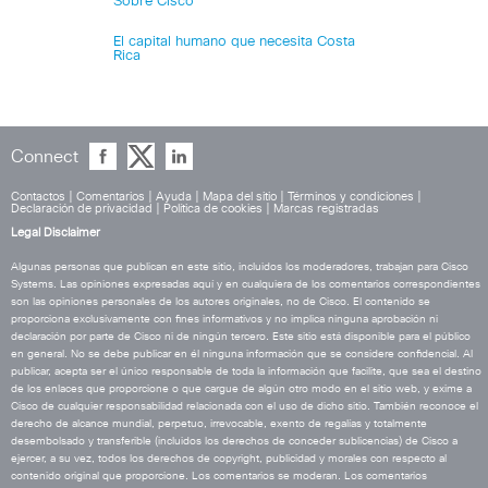
Sobre Cisco
El capital humano que necesita Costa
Rica
Connect
Contactos
|
Comentarios
|
Ayuda
|
Mapa del sitio
|
Términos y condiciones
|
Declaración de privacidad
|
Política de cookies
|
Marcas registradas
Legal Disclaimer
Algunas personas que publican en este sitio, incluidos los moderadores, trabajan para Cisco
Systems. Las opiniones expresadas aquí y en cualquiera de los comentarios correspondientes
son las opiniones personales de los autores originales, no de Cisco. El contenido se
proporciona exclusivamente con fines informativos y no implica ninguna aprobación ni
declaración por parte de Cisco ni de ningún tercero. Este sitio está disponible para el público
en general. No se debe publicar en él ninguna información que se considere confidencial. Al
publicar, acepta ser el único responsable de toda la información que facilite, que sea el destino
de los enlaces que proporcione o que cargue de algún otro modo en el sitio web, y exime a
Cisco de cualquier responsabilidad relacionada con el uso de dicho sitio. También reconoce el
derecho de alcance mundial, perpetuo, irrevocable, exento de regalías y totalmente
desembolsado y transferible (incluidos los derechos de conceder sublicencias) de Cisco a
ejercer, a su vez, todos los derechos de copyright, publicidad y morales con respecto al
contenido original que proporcione. Los comentarios se moderan. Los comentarios