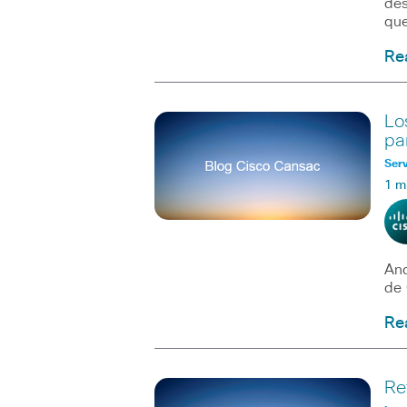
des
que
Re
Lo
pa
Serv
1 m
And
de 
Re
Re