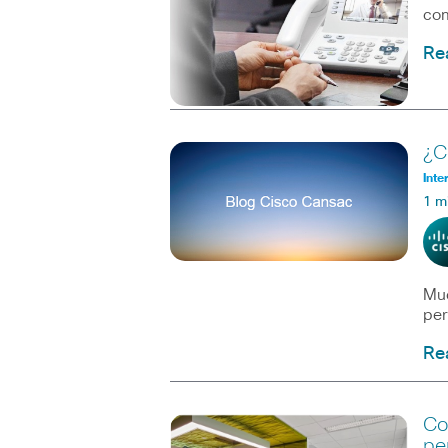
com
Re
¿C
Inte
1 m
Muc
per
Re
Co
pe