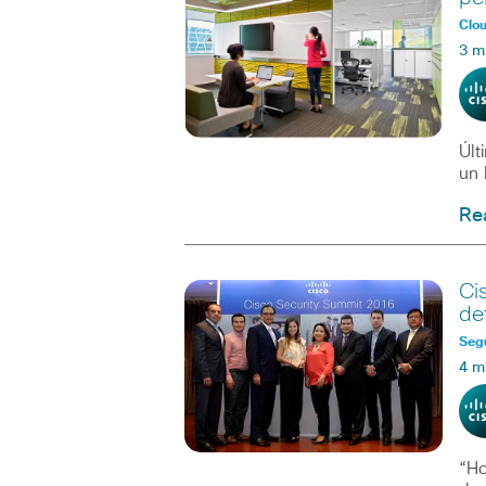
Clo
3 m
Últ
un 
Re
Ci
de
Seg
4 m
“Ho