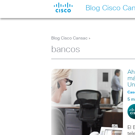
Blog Cisco Ca
Blog Cisco Cansac
>
bancos
Ah
má
Un
Caso
5 m
El 
tel