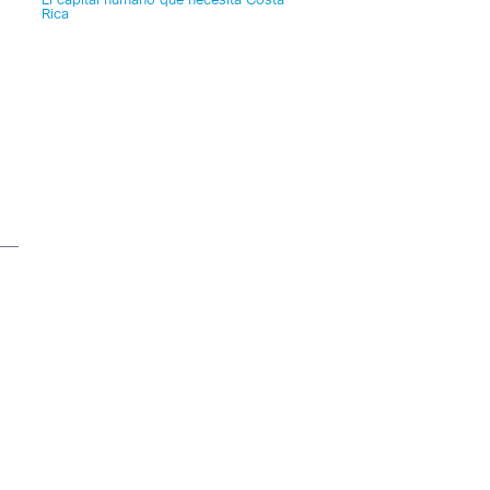
El capital humano que necesita Costa
Rica