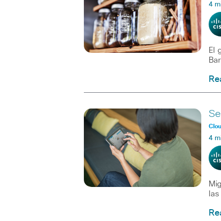
4 m
El 
Bar
Re
Se
Clo
4 m
Mig
las
Re