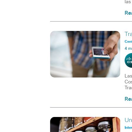
las
Re
Tr
Cent
4 m
Las
Cos
Tra
Re
Un
Inte