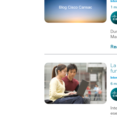
Inte
1 m
Dur
Man
Re
La
fu
Inte
6 m
Int
ese