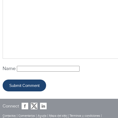
Name
Connect
Contactos
|
Comentarios
|
Ayuda
|
Mapa del sitio
|
Términos y condiciones
|