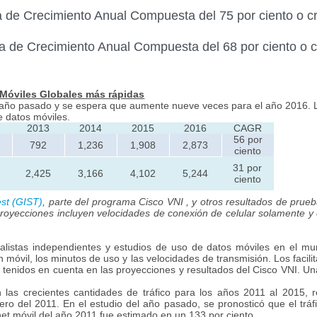
 de Crecimiento Anual Compuesta del 75 por ciento o c
a de Crecimiento Anual Compuesta del 68 por ciento o c
Móviles Globales más rápidas
l año pasado y se espera que aumente nueve veces para el año 2016. L
de datos móviles.
2013
2014
2015
2016
CAGR
56 por
792
1,236
1,908
2,873
ciento
31 por
2,425
3,166
4,102
5,244
ciento
est (GIST)
, parte del programa Cisco VNI , y otros resultados de prue
proyecciones incluyen velocidades de conexión de celular solamente y
stas independientes y estudios de uso de datos móviles en el mun
n móvil, los minutos de uso y las velocidades de transmisión. Los facil
 tenidos en cuenta en las proyecciones y resultados del Cisco VNI. Un
as crecientes cantidades de tráfico para los años 2011 al 2015, r
ero del 2011. En el estudio del año pasado, se pronosticó que el tráf
ternet móvil del año 2011 fue estimado en un 133 por ciento.