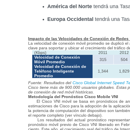
América del Norte
tendrá una Tasa
Europa Occidental
tendrá una Tas
Impacto de las Velocidades de Conexión de Redes 
La velocidad de conexión móvil promedio se duplicó e
clave para soportar y ubicar el crecimiento del tráfico 
(Kbps)
2011
2012
Velocidad de Conexión
315
504
Móvil Promedio
Velocidad de Conexión de
Teléfono Inteligente
1,344
1,829
Promedio
Fuente: Resultados del
Cisco Global Internet Speed T
Cisco tiene más de 900.000 usuarios globales. Estas 
de conexión de red móvil históricas.
Metodología
del
Pronóstico Cisco Mobile VNI
El Cisco VNI móvil se basa en pronósticos de anali
estimaciones de Cisco para la adopción de la aplicació
la potencia de computación del dispositivo son también
el reporte completo (ver vínculo debajo).
Los resultados del actual pronóstico representan l
pronóstico móvil previo de Cisco VNI liberado en Febr
ciento. Este año, el crecimiento real del tráfico de In