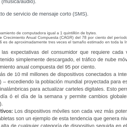
 (música/audio).
xto de servicio de mensaje corto (SMS).
miento de computadora igual a 1 quintillón de
bytes
.
 Crecimiento Anual Compuesta (CAGR) del 78 por ciento del período 
16 es de aproximadamente tres veces el tamaño estimado en toda la In
 las expectativas del consumidor que requiere cad
ntenido simplemente descargado, el tráfico de nube mó
imiento anual compuesta del 95 por ciento.
ás de 10 mil millones de dispositivos conectados a Inte
– excediendo la población mundial proyectada para es
alámbricas para actualizar carteles digitales. Esto perm
día ó el día de la semana y permite cambios globale
)
.
Los dispositivos móviles son cada vez más poten
tivos:
abletas son un ejemplo de esta tendencia que genera niv
ta de cualquier categoría de dispositivo seguida en el 