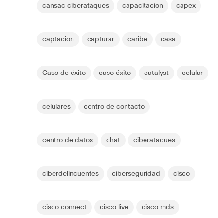
cansac ciberataques
capacitacion
capex
captacion
capturar
caribe
casa
Caso de éxito
caso éxito
catalyst
celular
celulares
centro de contacto
centro de datos
chat
ciberataques
ciberdelincuentes
ciberseguridad
cisco
cisco connect
cisco live
cisco mds