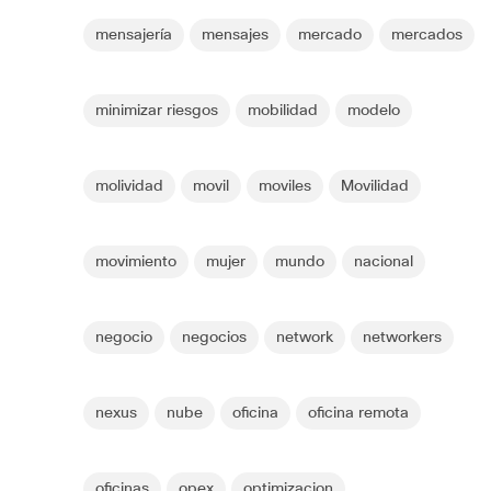
mensajería
mensajes
mercado
mercados
minimizar riesgos
mobilidad
modelo
molividad
movil
moviles
Movilidad
movimiento
mujer
mundo
nacional
negocio
negocios
network
networkers
nexus
nube
oficina
oficina remota
oficinas
opex
optimizacion