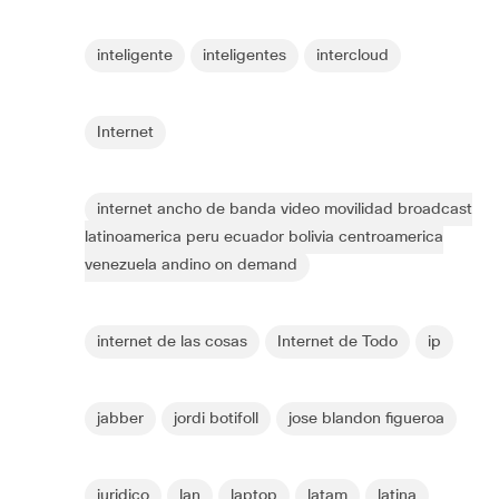
inteligente
inteligentes
intercloud
Internet
internet ancho de banda video movilidad broadcast
latinoamerica peru ecuador bolivia centroamerica
venezuela andino on demand
internet de las cosas
Internet de Todo
ip
jabber
jordi botifoll
jose blandon figueroa
juridico
lan
laptop
latam
latina