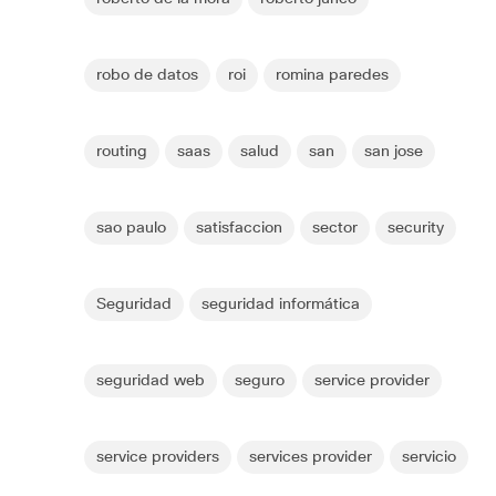
robo de datos
roi
romina paredes
routing
saas
salud
san
san jose
sao paulo
satisfaccion
sector
security
Seguridad
seguridad informática
seguridad web
seguro
service provider
service providers
services provider
servicio