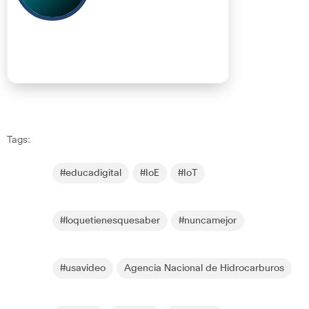
Tags:
#educadigital
#IoE
#IoT
#loquetienesquesaber
#nuncamejor
#usavideo
Agencia Nacional de Hidrocarburos