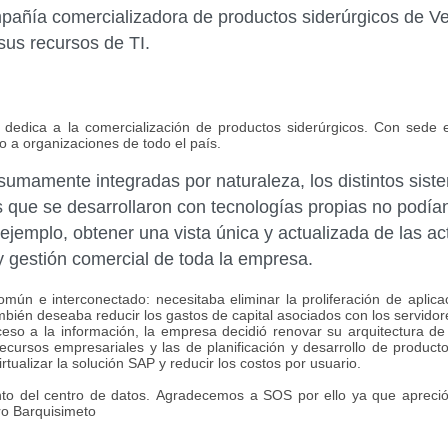
ñía comercializadora de productos siderúrgicos de Ve
sus recursos de TI.
dica a la comercialización de productos siderúrgicos. Con sede 
o a organizaciones de todo el país.
mamente integradas por naturaleza, los distintos sist
s que se desarrollaron
con tecnologías propias no podí
jemplo, obtener una vista única y actualizada de las ac
 y gestión comercial de toda la empresa.
 e interconectado: necesitaba eliminar la proliferación de aplicac
ambién deseaba reducir los gastos de capital asociados con los servi
so a la información, la empresa decidió renovar su arquitectura de
recursos empresariales y las de planificación y desarrollo de product
rtualizar
la solución SAP y reducir los costos por usuario.
to del centro de datos.
Agradecemos a SOS por ello ya que
apreci
ro Barquisimeto