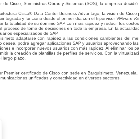
 de Cisco, Suministros Obras y Sistemas (SOS), la empresa decidió 
tectura Cisco® Data Center Business Advantage, la visión de Cisco pa
reintegrada y funciona desde el primer día con
el hipervisor VMware v
la totalidad de su dominio SAP con más rapidez y reducir los costos 
 el proceso de toma de decisiones en toda la
empresa. En la actualidad
uarios especializados de SAP.
imeto adaptarse con rapidez a las condiciones cambiantes del mer
 lo desea, podrá agregar aplicaciones SAP
y usuarios aprovechando las
es e incorporar nuevos usuarios con más rapidez. Al eliminar los p
itir la creación de plantillas de perfiles de
servicios.
Con la virtualiza
l largo
plazo.
remier certificado de Cisco con sede en Barquisimeto, Venezuela.
unicaciones unificadas y conectividad en diversos sectores.