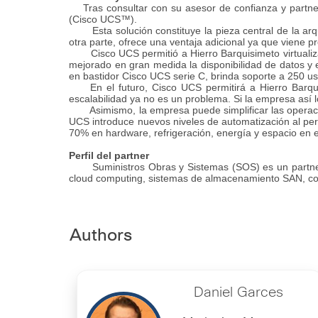
Tras consultar con su asesor de confianza y partner
(Cisco UCS™).
Esta solución constituye la pieza central de la arqui
otra parte, ofrece una ventaja
adicional ya que viene p
Cisco UCS permitió a Hierro Barquisimeto virtualizar 
mejorado en gran medida la
disponibilidad de datos y
en bastidor Cisco UCS serie C, brinda soporte a 250
us
En el futuro, Cisco UCS permitirá a Hierro Barquis
escalabilidad
ya
no
es
un
problema
. Si la empresa así
Asimismo, la empresa puede simplificar las operacion
UCS introduce nuevos niveles
de automatización al perm
70% en hardware, refrigeración, energía y espacio en e
Perfil
del
partner
Suministros Obras y Sistemas (SOS) es un partner P
cloud computing, sistemas de almacenamiento SAN, com
Authors
Daniel Garces