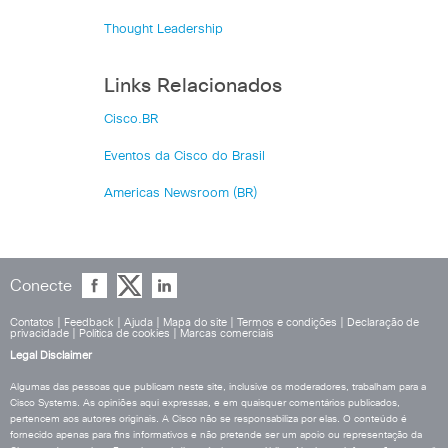
Thought Leadership
Links Relacionados
Cisco.BR
Eventos da Cisco do Brasil
Americas Newsroom (BR)
Conecte
Contatos
|
Feedback
|
Ajuda
|
Mapa do site
|
Termos e condições
|
Declaração de
privacidade
|
Política de cookies
|
Marcas comerciais
Legal Disclaimer
Algumas das pessoas que publicam neste site, inclusive os moderadores, trabalham para a
Cisco Systems. As opiniões aqui expressas, e em quaisquer comentários publicados,
pertencem aos autores originais. A Cisco não se responsabiliza por elas. O conteúdo é
fornecido apenas para fins informativos e não pretende ser um apoio ou representação da