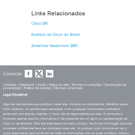
Links Relacionados
Cisco.BR
Eventos da Cisco do Brasil
Americas Newsroom (BR)
Conecte
Contatos
|
Feedback
|
Ajuda
|
Mapa do site
|
Termos e condições
|
Declaração de
privacidade
|
Política de cookies
|
Marcas comerciais
Legal Disclaimer
Algumas das pessoas que publicam neste site, inclusive os moderadores, trabalham para a
Cisco Systems. As opiniões aqui expressas, e em quaisquer comentários publicados,
pertencem aos autores originais. A Cisco não se responsabiliza por elas. O conteúdo é
fornecido apenas para fins informativos e não pretende ser um apoio ou representação da
Cisco ou de terceiros. Este site está disponível para o público. Nenhuma informação quevocê
considere confidencial deve ser publicada neste site. Ao publicar, você concorda em ser o
único responsável pelo conteúdo de todas as informações com as quais contribue, indica o