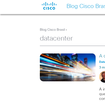
Blog Cisco Bras
Blog Cisco Brasil
>
datacenter
A 
Data
3 m
A i
que
co