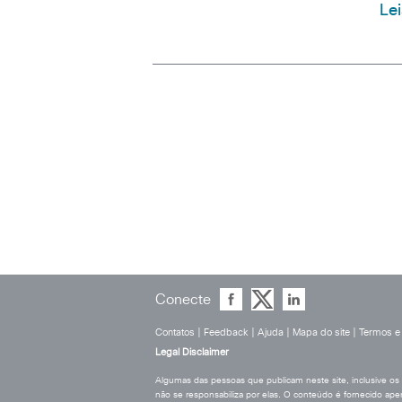
Le
Conecte
Contatos
|
Feedback
|
Ajuda
|
Mapa do site
|
Termos e
Legal Disclaimer
Algumas das pessoas que publicam neste site, inclusive os
não se responsabiliza por elas. O conteúdo é fornecido apen