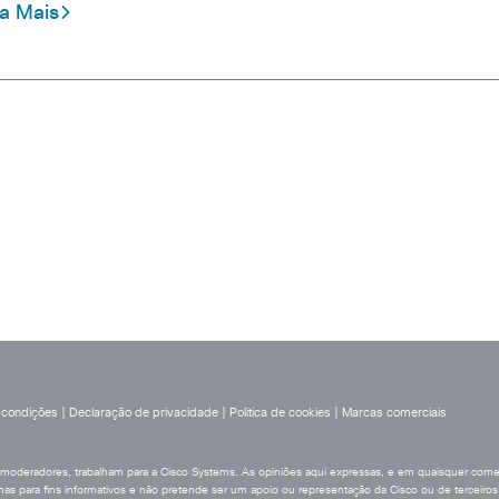
ia Mais
 condições
|
Declaração de privacidade
|
Política de cookies
|
Marcas comerciais
 moderadores, trabalham para a Cisco Systems. As opiniões aqui expressas, e em quaisquer coment
as para fins informativos e não pretende ser um apoio ou representação da Cisco ou de terceiros.