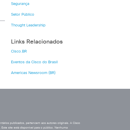
Segurança
Setor Público
Thought Leadership
Links Relacionados
Cisco.BR
Eventos da Cisco do Brasil
Americas Newsroom (BR)
ários publicados, pertencem aos autores originais. A Cisco
 Este site está disponível para o público. Nenhuma