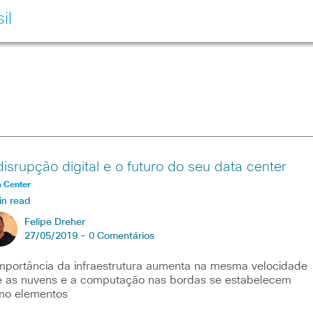
il
disrupção digital e o futuro do seu data center
 Center
in read
Felipe Dreher
27/05/2019 -
0 Comentários
mportância da infraestrutura aumenta na mesma velocidade
 as nuvens e a computação nas bordas se estabelecem
mo elementos