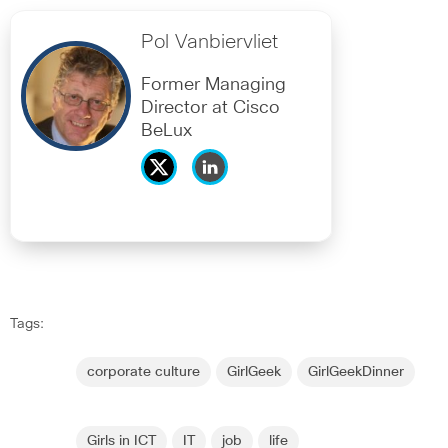
Pol Vanbiervliet
Former Managing
Director at Cisco
BeLux
Tags:
corporate culture
GirlGeek
GirlGeekDinner
Girls in ICT
IT
job
life