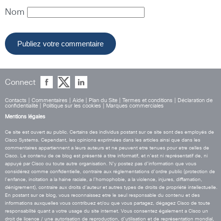
Nom
Connect
Contacts
|
Commentaires
|
Aide
|
Plan du Site
|
Termes et conditions
|
Déclaration de
confidentialité
|
Politique sur les cookies
|
Marques commerciales
Mentions légales
Ce site est ouvert au public. Certains des individus postant sur ce site sont des employés de
Cisco Systems. Cependant, les opinions exprimées dans les articles ainsi que dans les
commentaires appartiennent a leurs auteurs et ne peuvent etre tenues pour etre celles de
Cisco. Le contenu de ce blog est présenté a titre informatif, et n’est ni représentatif de, ni
appuyé par Cisco ou toute autre organisation. N’y postez pas d’information que vous
considérez comme confidentielle, contraire aux réglementations d’ordre public (protection de
l’enfance, incitation a la haine raciale, a l’homophobie, a la violence, injures, diffamation,
dénigrement), contraire aux droits d’auteur et autres types de droits de propriété intellectuelle.
En postant sur ce blog, vous reconnaissez etre le seul responsable du contenu et des
informations auxquelles vous contribuez et/ou que vous partagez, dégagez Cisco de toute
responsabilité quant a votre usage du site internet. Vous consentez également a Cisco un
droit de licence / une autorisation de reproduction, d’utilisation et de représentation mondial,