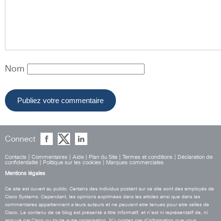
Nom
Connect
Contacts
|
Commentaires
|
Aide
|
Plan du Site
|
Termes et conditions
|
Déclaration de
confidentialité
|
Politique sur les cookies
|
Marques commerciales
Mentions légales
Ce site est ouvert au public. Certains des individus postant sur ce site sont des employés de
Cisco Systems. Cependant, les opinions exprimées dans les articles ainsi que dans les
commentaires appartiennent a leurs auteurs et ne peuvent etre tenues pour etre celles de
Cisco. Le contenu de ce blog est présenté a titre informatif, et n’est ni représentatif de, ni
appuyé par Cisco ou toute autre organisation. N’y postez pas d’information que vous