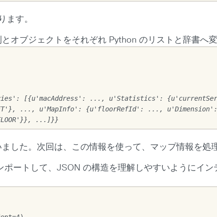
かります。
の配列とオブジェクトをそれぞれ Python のリストと辞書
ies': [{u'macAddress': ..., u'Statistics': {u'currentSer
T'}, ..., u'MapInfo': {u'floorRefId': ..., u'Dimension':
FLOOR'}}, ...]}}
が整いました。次回は、この情報を使って、マップ情報を処
インポートして、JSON の構造を理解しやすいようにイ
dent=4)