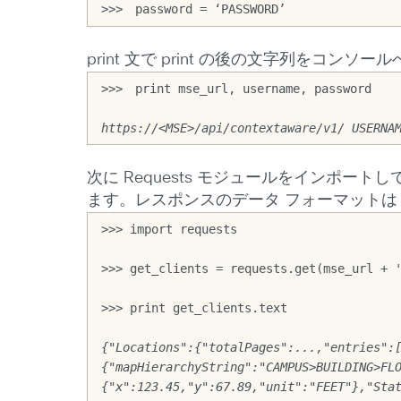
>>>　password = ‘PASSWORD’
print 文で print の後の文字列をコ
>>>　print mse_url, username, password
https://<MSE>/api/contextaware/v1/ USERNA
次に Requests モジュールをインポー
ます。レスポンスのデータ フォーマットは XM
>>> import requests
>>> get_clients = requests.get(mse_url + 
>>> print get_clients.text
{"Locations":{"totalPages":...,"entries":
{"mapHierarchyString":"CAMPUS>BUILDING>FL
{"x":123.45,"y":67.89,"unit":"FEET"},"Sta