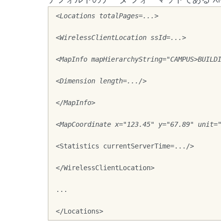
<Locations totalPages=...>
<WirelessClientLocation ssId=...>
<MapInfo mapHierarchyString="CAMPUS>BUILD
<Dimension length=.../>
</MapInfo>
<MapCoordinate x="123.45" y="67.89" unit=
<Statistics currentServerTime=.../>
</WirelessClientLocation>
...
</Locations>