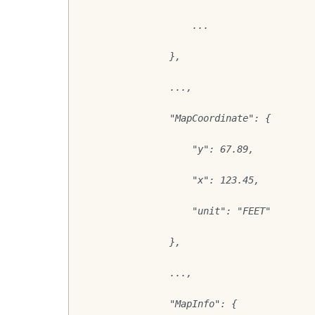
                    ...
                },
                ...,
                "MapCoordinate": {
                    "y": 67.89,
                    "x": 123.45,
                    "unit": "FEET"
                },
                ...,
                "MapInfo": {