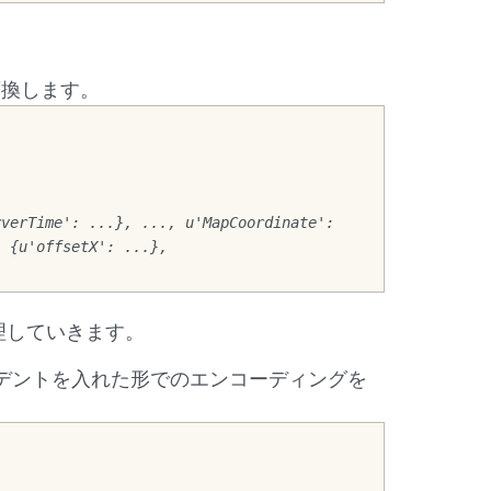
へ変換します。
verTime': ...}, ..., u'MapCoordinate': 
 {u'offsetX': ...}, 
理していきます。
ンデントを入れた形でのエンコーディングを