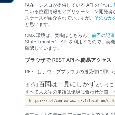
現在、シスコが提供している API の 1つに
ている位置情報をアプリケーション開発者
スケースが紹介されていますが、
そのなかの
と思います。
CMX 環境は、実機はもちろん、
前回の記事
State Transfer） API を利用する
確認しています。
ブラウザで REST API へ簡易アクセス
REST は、ウェブブラウザの送受信に用い
百聞は一見にしかず
まずは
というこ
すべて大文字の単語は環境に合わせた値、
https:///api/contextaware/v1/location/cli
デフォルトのデータ フォーマットである 