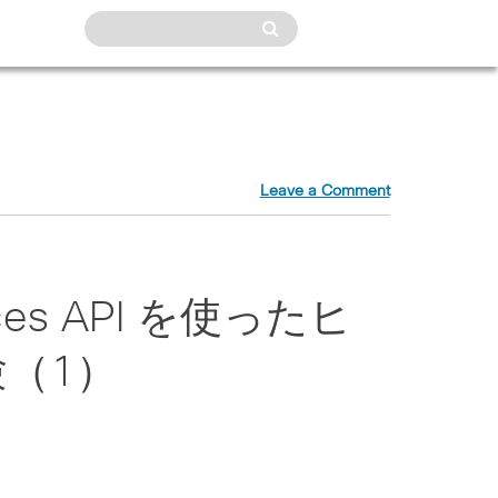
Leave a Comment
vices API を使ったヒ
（1）