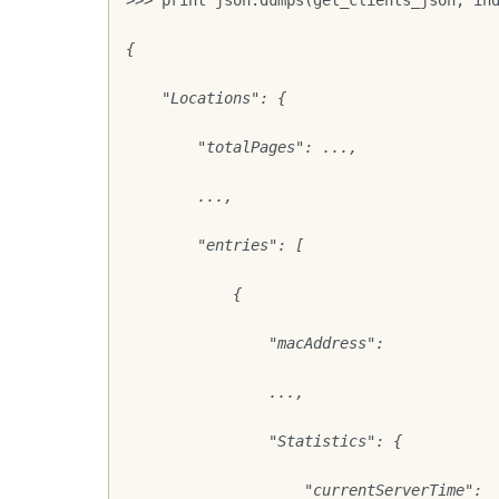
{
    "Locations": {
        "totalPages": ...,
        ...,
        "entries": [
            {
                "macAddress":
                ...,
                "Statistics": {
                    "currentServerTime":