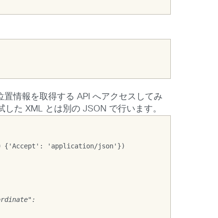
位置情報を取得する API へアクセスしてみ
した XML とは別の JSON で行います。
= {'Accept': 'application/json'})
ordinate":