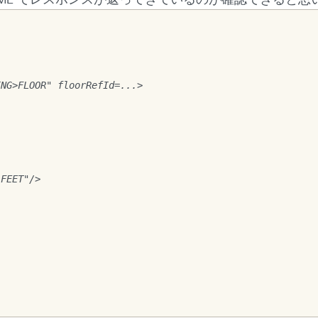
ING>FLOOR" floorRefId=...>
"FEET"/>