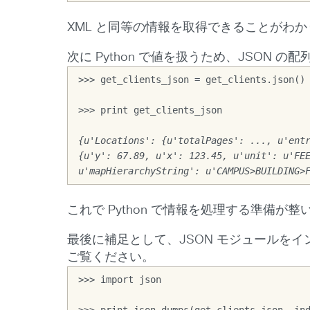
XML と同等の情報を取得できることがわ
次に Python で値を扱うため、JSON 
>>> get_clients_json = get_clients.json()
>>> print get_clients_json
{u'Locations': {u'totalPages': ..., u'entr
{u'y': 67.89, u'x': 123.45, u'unit': u'FEE
u'mapHierarchyString': u'CAMPUS>BUILDING>
これで Python で情報を処理する準備
最後に補足として、JSON モジュールを
ご覧ください。
>>> import json
>>> print json.dumps(get_clients_json, in