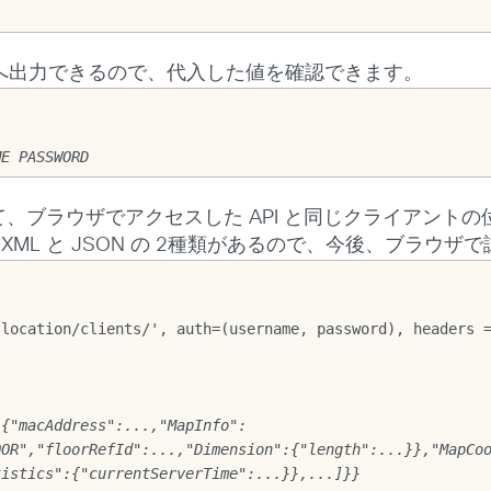
ンソールへ出力できるので、代入した値を確認できます。
ME PASSWORD
トして、ブラウザでアクセスした API と同じクライアントの
L と JSON の 2種類があるので、今後、ブラウザで試
'location/clients/', auth=(username, password), headers 
[{"macAddress":...,"MapInfo":
OOR","floorRefId":...,"Dimension":{"length":...}},"MapCo
tistics":{"currentServerTime":...}},...]}}