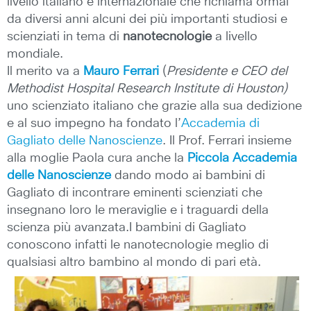
livello italiano e internazionale che richiama ormai
da diversi anni alcuni dei più importanti studiosi e
scienziati in tema di
nanotecnologie
a livello
mondiale.
Il merito va a
Mauro Ferrari
(
Presidente e CEO del
Methodist Hospital Research Institute di Houston)
uno scienziato italiano che grazie alla sua dedizione
e al suo impegno ha fondato l’
Accademia di
Gagliato delle Nanoscienze
. Il Prof. Ferrari insieme
alla moglie Paola cura anche la
Piccola Accademia
delle Nanoscienze
dando modo ai bambini di
Gagliato di incontrare eminenti scienziati che
insegnano loro le meraviglie e i traguardi della
scienza più avanzata.I bambini di Gagliato
conoscono infatti le nanotecnologie meglio di
qualsiasi altro bambino
al mondo di pari età.