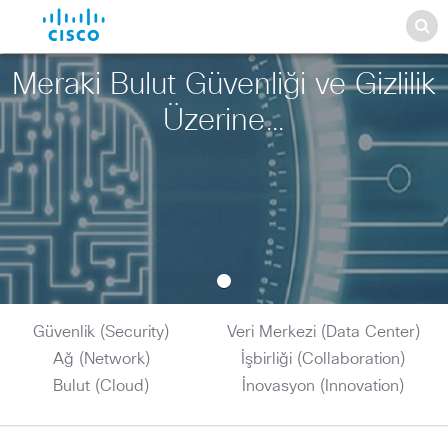
Meraki Bulut Güvenliği ve Gizlilik
Üzerine…
Güvenlik (Security)
Veri Merkezi (Data Center)
Ağ (Network)
İşbirliği (Collaboration)
Bulut (Cloud)
İnovasyon (Innovation)