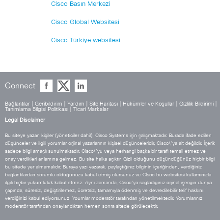
Cisco Basın Merkezi
Cisco Global Websitesi
Cisco Türkiye websitesi
Connect
Bağlantılar
|
Geribildirim
|
Yardım
|
Site Haritası
|
Hükümler ve Koşullar
|
Gizlilik Bildirimi
|
Tanımlama Bilgisi Politikası
|
Ticari Markalar
Legal Disclaimer
Bu siteye yazan kişiler (yöneticiler dahil), Cisco Systems için çalışmaktadır. Burada ifade edilen
düşünceler ve ilgili yorumlar orjinal yazarlarının kişisel düşünceleridir, Cisco\'ya ait değildir. İçerik
sadece bilgi amaçlı sunulmaktadır, Cisco\'yu veya herhangi başka bir tarafı temsil etmez ve
onay verdikleri anlamına gelmez. Bu site halka açıktır. Gizli olduğunu düşündüğünüz hiçbir bilgi
bu sitede yer almamalıdır. Buraya yazı yazarak, paylaştığınız bilginin içeriğinden, verdiğiniz
bağlantılardan sorumlu olduğunuzu kabul etmiş olursunuz ve Cİsco bu websitesi kullamınızla
ilgili hiçbir yükümlülük kabul etmez. Aynı zamanda, Cisco’ya sağladığınız orjinal içeriğin dünya
çapında, süresiz, değiştirilemez, ücretsiz, tamamıyla ödenmiş ve devredilebilir telif hakkını
verdiğinizi kabul ediyorsunuz. Youmlar moderatör tarafından yönetilmektedir. Yorumlarınız
moderatör tarafından onaylandıktan hemen sonra sitede görülecektir.