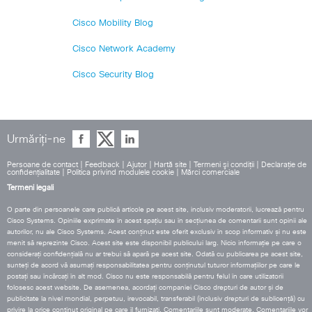
Cisco Mobility Blog
Cisco Network Academy
Cisco Security Blog
Urmăriți-ne
Persoane de contact
|
Feedback
|
Ajutor
|
Hartă site
|
Termeni şi condiţii
|
Declaraţie de
confidenţialitate
|
Politica privind modulele cookie
|
Mărci comerciale
Termeni legali
O parte din persoanele care publică articole pe acest site, inclusiv moderatorii, lucrează pentru
Cisco Systems. Opiniile exprimate în acest spațiu sau în secțiunea de comentarii sunt opinii ale
autorilor, nu ale Cisco Systems. Acest conținut este oferit exclusiv în scop informativ și nu este
menit să reprezinte Cisco. Acest site este disponibil publicului larg. Nicio informație pe care o
considerați confidențială nu ar trebui să apară pe acest site. Odată cu publicarea pe acest site,
sunteți de acord vă asumați responsabilitatea pentru conținutul tuturor informațiilor pe care le
postați sau încărcați în alt mod. Cisco nu este responsabilă pentru felul în care utilizatorii
folosesc acest website. De asemenea, acordați companiei Cisco drepturi de autor și de
publicitate la nivel mondial, perpetuu, irevocabil, transferabil (inclusiv drepturi de sublicență) cu
privire la orice conținut original pe care îl furnizați. Comentariile sunt moderate. Comentariile vor