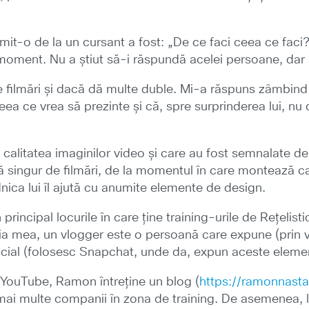
mit-o de la un cursant a fost: „De ce faci ceea ce faci
moment. Nu a știut să-i răspundă acelei persoane, dar 
e filmări și dacă dă multe duble. Mi-a răspuns zâmbind 
eea ce vrea să prezinte și că, spre surprinderea lui, n
calitatea imaginilor video și care au fost semnalate de a
singur de filmări, de la momentul în care montează ca
ica lui îl ajută cu anumite elemente de design.
 principal locurile în care ține training-urile de Rețelis
inia mea, un vlogger este o persoană care expune (prin 
 oficial (folosesc Snapchat, unde da, expun aceste elem
e YouTube, Ramon întreține un blog (
https://ramonnasta
u mai multe companii în zona de training. De asemenea, 