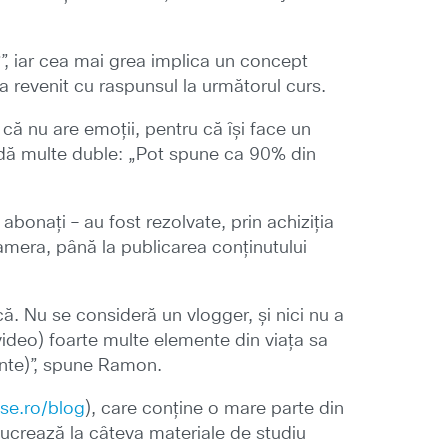
?”, iar cea mai grea implica un concept
a revenit cu raspunsul la următorul curs.
că nu are emoții, pentru că își face un
u dă multe duble: „Pot spune ca 90% din
bonați – au fost rezolvate, prin achiziția
mera, până la publicarea conținutului
tică. Nu se consideră un vlogger, și nici nu a
video) foarte multe elemente din viața sa
ente)”, spune Ramon.
se.ro/blog
), care conține o mare parte din
lucrează la câteva materiale de studiu