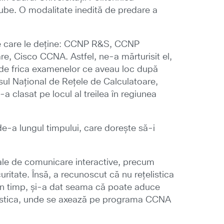
uTube. O modalitate inedită de predare a
 pe care le deține: CCNP R&S, CCNP
re, Cisco CCNA. Astfel, ne-a mărturisit el,
ar de frica examenelor ce aveau loc după
rsul Național de Rețele de Calculatoare,
a clasat pe locul al treilea în regiunea
.
-a lungul timpului, care dorește să-i
ale de comunicare interactive, precum
uritate. Însă, a recunoscut că nu rețelistica
. În timp, și-a dat seama că poate aduce
țelistica, unde se axează pe programa CCNA