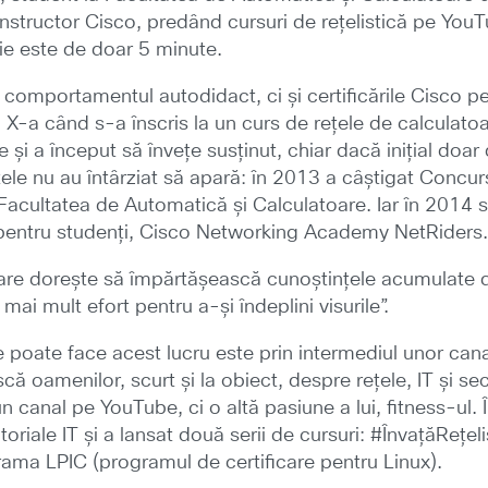
 instructor Cisco, predând cursuri de rețelistică pe Yo
ie este de doar 5 minute.
i comportamentul autodidact, ci și certificările Cisco
 X-a când s-a înscris la un curs de rețele de calculatoa
e și a început să învețe susținut, chiar dacă inițial do
atele nu au întârziat să apară: în 2013 a câștigat Concu
Facultatea de Automatică și Calculatoare. Iar în 2014 s-
e pentru studenți, Cisco Networking Academy NetRiders
e dorește să împărtășească cunoștințele acumulate de
mai mult efort pentru a-și îndeplini visurile”.
 poate face acest lucru este prin intermediul unor can
 oamenilor, scurt și la obiect, despre rețele, IT și sec
n canal pe YouTube, ci o altă pasiune a lui, fitness-ul
oriale IT și a lansat două serii de cursuri: #ÎnvațăRe
rama LPIC (programul de certificare pentru Linux).