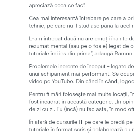
apreciază ceea ce fac”.
Cea mai interesantă întrebare pe care a pri
tehnic, pe care nu-l studiase până la acel 
L-am întrebat dacă nu are emoții înainte d
rezumat mental (sau pe o foaie) legat de c
tutoriale îmi ies din prima”, adaugă Ramon.
Problemele inerente de început – legate de 
unui echipament mai performant. Se ocupă 
video pe YouTube. Din când în când, logodn
Pentru filmări folosește mai multe locații, în
fost încadrat în această categorie. „În op
de zi cu zi. Eu (încă) nu fac asta, în mod
În afară de cursurile IT pe care le predă p
tutoriale în format scris și colaborează c