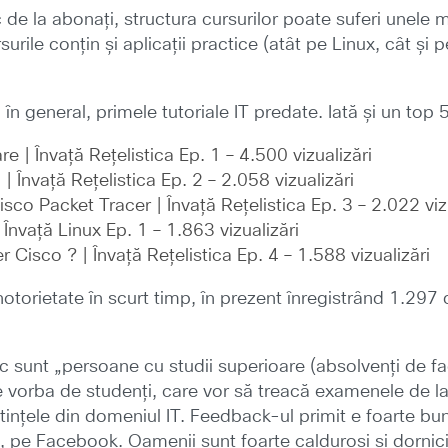
sc de la abonați, structura cursurilor poate suferi unele
urile conțin și aplicații practice (atât pe Linux, cât și 
 general, primele tutoriale IT predate. Iată și un top 5 a
e | Învață Rețelistica Ep. 1 – 4.500 vizualizări
 Învață Rețelistica Ep. 2 – 2.058 vizualizări
sco Packet Tracer | Învață Rețelistica Ep. 3 – 2.022 viz
Învață Linux Ep. 1 – 1.863 vizualizări
Cisco ? | Învață Rețelistica Ep. 4 – 1.588 vizualizări
otorietate în scurt timp, în prezent înregistrând 1.297
sunt „persoane cu studii superioare (absolvenți de fac
te vorba de studenți, care vor să treacă examenele de 
tințele din domeniul IT. Feedback-ul primit e foarte bu
pe Facebook. Oamenii sunt foarte calduroși și dornici s