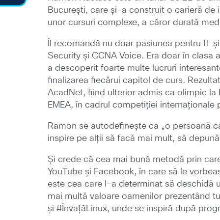
București, care și-a construit o carieră de
unor cursuri complexe, a căror durată med
Îl recomandă nu doar pasiunea pentru IT ș
Security și CCNA Voice. Era doar în clasa a
a descoperit foarte multe lucruri interesant
finalizarea fiecărui capitol de curs. Rezult
AcadNet, fiind ulterior admis ca olimpic la 
EMEA, în cadrul competiției internațional
Ramon se autodefinește ca „o persoană car
inspire pe alții să facă mai mult, să depună 
Și crede că cea mai bună metodă prin care
YouTube și Facebook, în care să le vorbească
este cea care l-a determinat să deschidă u
mai multă valoare oamenilor prezentând tut
și #ÎnvațăLinux, unde se inspiră după prog