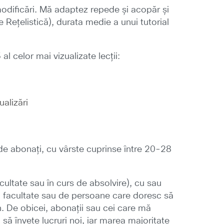
 modificări. Mă adaptez repede și acopăr și
pe Rețelistică), durata medie a unui tutorial
l celor mai vizualizate lecții:
ualizări
 de abonați, cu vârste cuprinse între 20-28
ultate sau în curs de absolvire), cu sau
la facultate sau de persoane care doresc să
n. De obicei, abonații sau cei care mă
ă învețe lucruri noi, iar marea majoritate