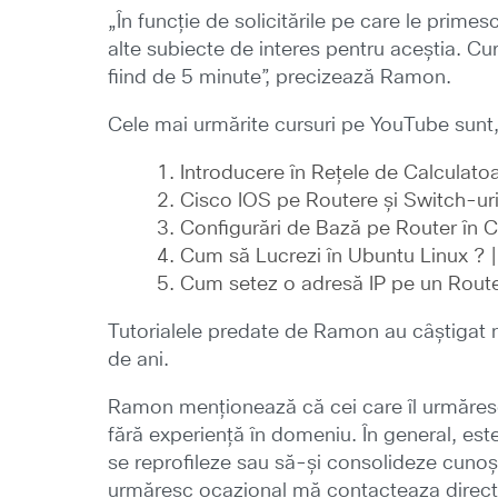
„În funcție de solicitările pe care le prime
alte subiecte de interes pentru aceștia. Curs
fiind de 5 minute”, precizează Ramon.
Cele mai urmărite cursuri pe YouTube sunt, în
Introducere în Rețele de Calculatoar
Cisco IOS pe Routere și Switch-uri |
Configurări de Bază pe Router în Ci
Cum să Lucrezi în Ubuntu Linux ? | 
Cum setez o adresă IP pe un Router 
Tutorialele predate de Ramon au câștigat n
de ani.
Ramon menționează că cei care îl urmăresc 
fără experiență în domeniu. În general, es
se reprofileze sau să-și consolideze cunoș
urmăresc ocazional mă contacteaza direct, 