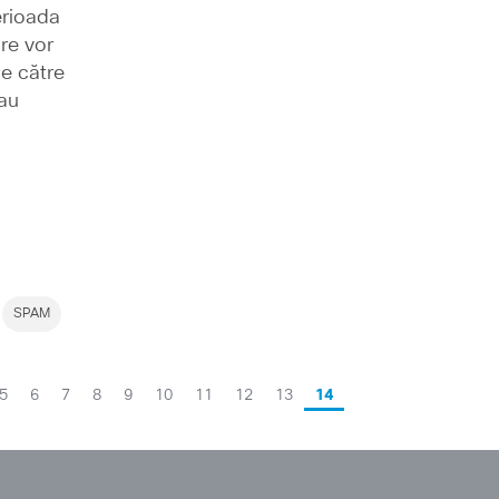
erioada
are vor
ie către
sau
SPAM
5
6
7
8
9
10
11
12
13
14