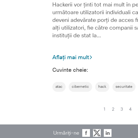
Hackerii vor ținti tot mai mult în p
următoare utilizatorii individuali c
deveni adevărate porți de acces f
alți utilizatori, fie către companii 
instituții de stat la…
Aflați mai mult
Cuvinte cheie:
atac
cibernetic
hack
securitate
1
2
3
4
Urmăriți-ne