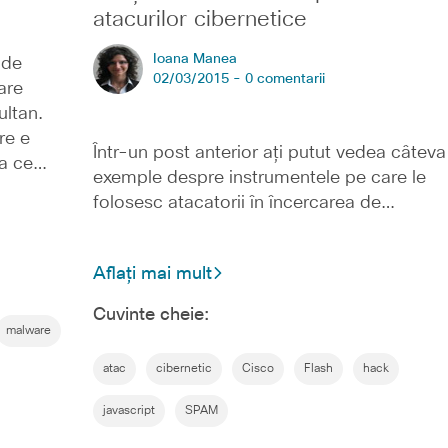
atacurilor cibernetice
Ioana Manea
 de
02/03/2015 -
0 comentarii
are
ultan.
re e
Într-un post anterior ați putut vedea câteva
ea ce…
exemple despre instrumentele pe care le
folosesc atacatorii în încercarea de…
Aflați mai mult
Cuvinte cheie:
malware
atac
cibernetic
Cisco
Flash
hack
javascript
SPAM