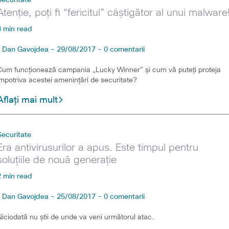
Securitate
Atenție, poți fi “fericitul” câștigător al unui malware
3 min read
Dan Gavojdea - 29/08/2017 - 0 comentarii
Cum funcționează campania „Lucky Winner” și cum vă puteți proteja
împotriva acestei amenințări de securitate?
Aflați mai mult
Securitate
Era antivirusurilor a apus. Este timpul pentru
soluțiile de nouă generație
2 min read
Dan Gavojdea - 25/08/2017 - 0 comentarii
Niciodată nu știi de unde va veni următorul atac.