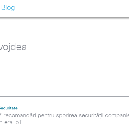
 Blog
vojdea
Securitate
7 recomandări pentru sporirea securității compani
în era IoT