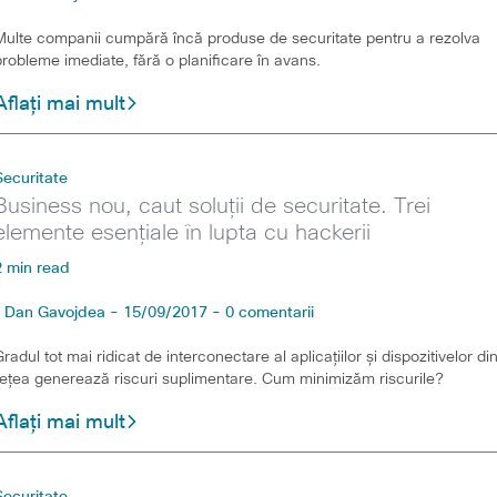
Multe companii cumpără încă produse de securitate pentru a rezolva
probleme imediate, fără o planificare în avans.
Aflați mai mult
Securitate
Business nou, caut soluții de securitate. Trei
elemente esențiale în lupta cu hackerii
2 min read
Dan Gavojdea - 15/09/2017 - 0 comentarii
Gradul tot mai ridicat de interconectare al aplicațiilor și dispozitivelor di
rețea generează riscuri suplimentare. Cum minimizăm riscurile?
Aflați mai mult