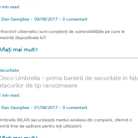
3 min read
Dan Gavojdea - 09/08/2017 - 0 comentarii
Infractorii cibernetici sunt conștienți de vulnerabilitățile pe care le
prezintă dispozitivele IoT.
Aflați mai mult
Securitate
Cisco Umbrella – prima barieră de securitate în faț
atacurilor de tip ransomware
2 min read
Dan Gavojdea - 01/08/2017 - 0 comentarii
Umbrella WLAN securizează mediul wireless din companii, oferind o
primă linie de apărare pentru toți utilizatorii.