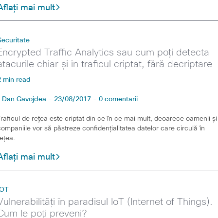
Aflați mai mult
Securitate
Encrypted Traffic Analytics sau cum poți detecta
atacurile chiar și în traficul criptat, fără decriptare
2 min read
Dan Gavojdea - 23/08/2017 - 0 comentarii
Traficul de rețea este criptat din ce în ce mai mult, deoarece oamenii și
companiile vor să păstreze confidențialitatea datelor care circulă în
rețea.
Aflați mai mult
IOT
Vulnerabilități în paradisul IoT (Internet of Things).
Cum le poți preveni?