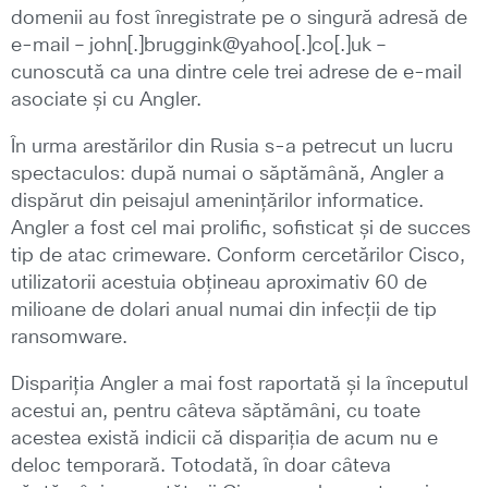
domenii au fost înregistrate pe o singură adresă de
e-mail – john[.]bruggink@yahoo[.]co[.]uk –
cunoscută ca una dintre cele trei adrese de e-mail
asociate și cu Angler.
În urma arestărilor din Rusia s-a petrecut un lucru
spectaculos: după numai o săptămână, Angler a
dispărut din peisajul amenințărilor informatice.
Angler a fost cel mai prolific, sofisticat și de succes
tip de atac crimeware. Conform cercetărilor Cisco,
utilizatorii acestuia obțineau aproximativ 60 de
milioane de dolari anual numai din infecții de tip
ransomware.
Dispariția Angler a mai fost raportată și la începutul
acestui an, pentru câteva săptămâni, cu toate
acestea există indicii că dispariția de acum nu e
deloc temporară. Totodată, în doar câteva