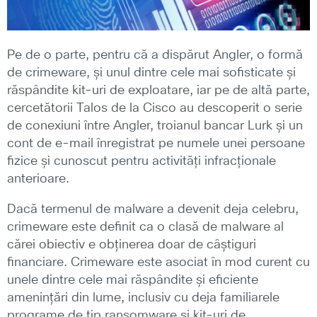
Pe de o parte, pentru că a dispărut Angler, o formă
de crimeware, și unul dintre cele mai sofisticate și
răspândite kit-uri de exploatare, iar pe de altă parte,
cercetătorii Talos de la Cisco au descoperit o serie
de conexiuni între Angler, troianul bancar Lurk și un
cont de e-mail înregistrat pe numele unei persoane
fizice și cunoscut pentru activități infracționale
anterioare.
Dacă termenul de malware a devenit deja celebru,
crimeware este definit ca o clasă de malware al
cărei obiectiv e obținerea doar de câștiguri
financiare. Crimeware este asociat în mod curent cu
unele dintre cele mai răspândite și eficiente
amenințări din lume, inclusiv cu deja familiarele
programe de tip ransomware și kit-uri de