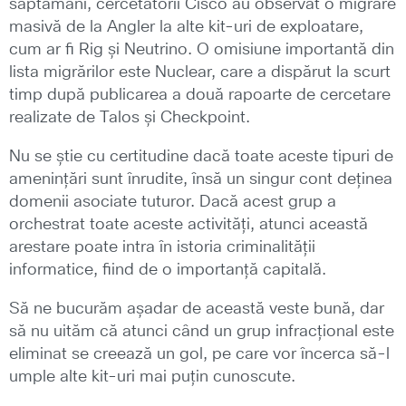
săptămâni, cercetătorii Cisco au observat o migrare
masivă de la Angler la alte kit-uri de exploatare,
cum ar fi Rig și Neutrino. O omisiune importantă din
lista migrărilor este Nuclear, care a dispărut la scurt
timp după publicarea a două rapoarte de cercetare
realizate de Talos și Checkpoint.
Nu se știe cu certitudine dacă toate aceste tipuri de
amenințări sunt înrudite, însă un singur cont deținea
domenii asociate tuturor. Dacă acest grup a
orchestrat toate aceste activități, atunci această
arestare poate intra în istoria criminalității
informatice, fiind de o importanță capitală.
Să ne bucurăm așadar de această veste bună, dar
să nu uităm că atunci când un grup infracțional este
eliminat se creează un gol, pe care vor încerca să-l
umple alte kit-uri mai puțin cunoscute.