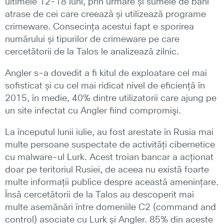
ultimele 12-18 luni, prin urmare și sumele de bani
atrase de cei care creează și utilizează programe
crimeware. Consecința acestui fapt e sporirea
numărului și tipurilor de crimeware pe care
cercetătorii de la Talos le analizează zilnic.
Angler s-a dovedit a fi kitul de exploatare cel mai
sofisticat și cu cel mai ridicat nivel de eficiență în
2015, în medie, 40% dintre utilizatorii care ajung pe
un site infectat cu Angler fiind compromişi.
La începutul lunii iulie, au fost arestate în Rusia mai
multe persoane suspectate de activități cibernetice
cu malware-ul Lurk. Acest troian bancar a acționat
doar pe teritoriul Rusiei, de aceea nu există foarte
multe informații publice despre această amenințare.
Însă cercetătorii de la Talos au descoperit mai
multe asemănări între domeniile C2 (command and
control) asociate cu Lurk și Angler. 85% din aceste