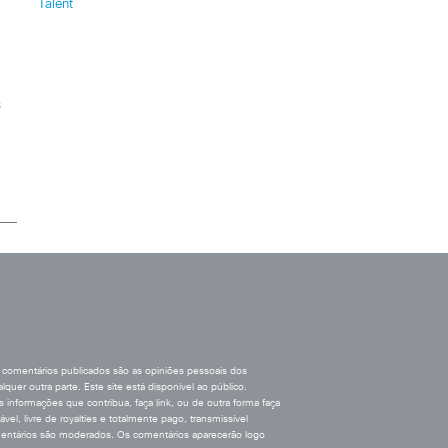
Talent
s
 comentários publicados são as opiniões pessoais dos
uer outra parte. Este site está disponível ao público.
informações que contribua, faça link, ou de outra forma faça
el, livre de royalties e totalmente pago, transmissível
 comentários são moderados. Os comentários aparecerão logo