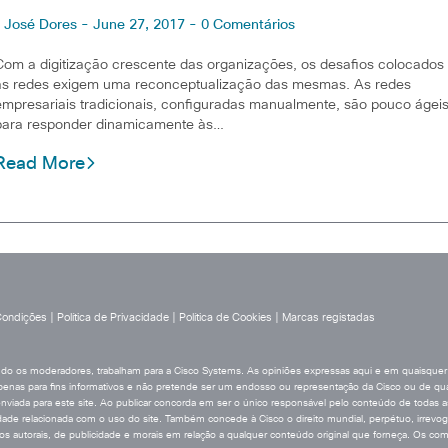
José Dores - June 27, 2017 - 0 Comentários
Com a digitização crescente das organizações, os desafios colocados
às redes exigem uma reconceptualização das mesmas. As redes
empresariais tradicionais, configuradas manualmente, são pouco ágei
para responder dinamicamente às…
Read More
Condições
|
Política de Privacidade
|
Política de Cookies
|
Marcas registadas
uindo os moderadores, trabalham para a Cisco Systems. As opiniões expressas aqui e em quaisquer
penas para fins informativos e não pretende ser um endosso ou representação da Cisco ou de qualq
iada para este site. Ao publicar concorda em ser o único responsável pelo conteúdo de todas as 
idade relacionada com o uso do site. Também concede à Cisco o direito mundial, perpétuo, irrevogáv
reitos autorais, de publicidade e morais em relação a qualquer conteúdo original que forneça. Os