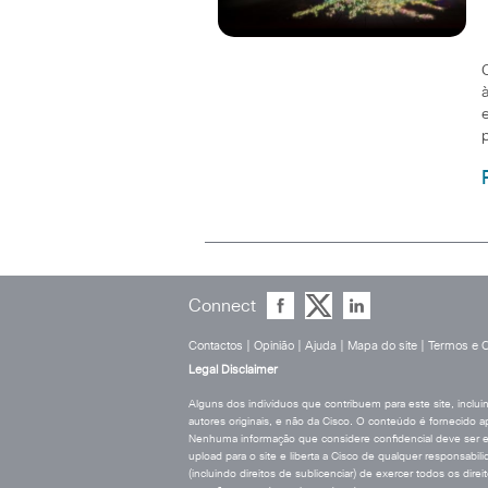
Connect
Contactos
|
Opinião
|
Ajuda
|
Mapa do site
|
Termos e 
Legal Disclaimer
Alguns dos indivíduos que contribuem para este site, incl
autores originais, e não da Cisco. O conteúdo é fornecido a
Nenhuma informação que considere confidencial deve ser env
upload para o site e liberta a Cisco de qualquer responsabil
(incluindo direitos de sublicenciar) de exercer todos os di