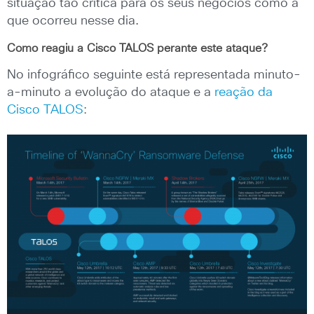
situação tão crítica para os seus negócios como a
que ocorreu nesse dia.
Como reagiu a Cisco TALOS perante este ataque?
No infográfico seguinte está representada minuto-
a-minuto a evolução do ataque e a
reação da
Cisco TALOS
: