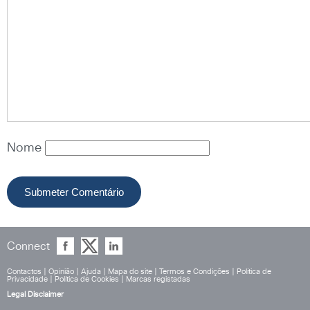
Nome
Connect
Contactos
|
Opinião
|
Ajuda
|
Mapa do site
|
Termos e Condições
|
Política de
Privacidade
|
Política de Cookies
|
Marcas registadas
Legal Disclaimer