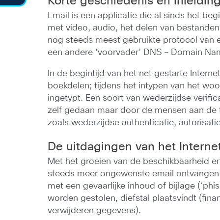
Korte geschiedenis en inleidin
Email is een applicatie die al sinds het b
met video, audio, het delen van bestanden,
nog steeds meest gebruikte protocol van e
een andere ‘voorvader’ DNS – Domain Name
In de begintijd van het net gestarte Intern
boekdelen; tijdens het intypen van het woo
ingetypt. Een soort van wederzijdse verifi
zelf gedaan maar door de mensen aan de tel
zoals wederzijdse authenticatie, autorisati
De uitdagingen van het Interne
Met het groeien van de beschikbaarheid en
steeds meer ongewenste email ontvangen (
met een gevaarlijke inhoud of bijlage (‘ph
worden gestolen, diefstal plaatsvindt (fi
verwijderen gegevens).