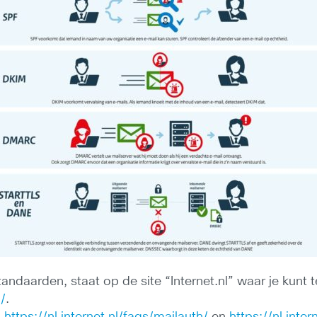
tandaarden, staat op de site “Internet.nl” waar je kunt
l/
.
:
https://nl.internet.nl/faqs/mailauth/
en
https://nl.inter