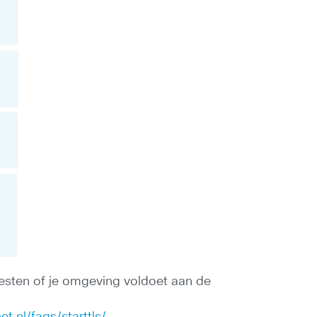
 testen of je omgeving voldoet aan de
net.nl/faqs/starttls/
.