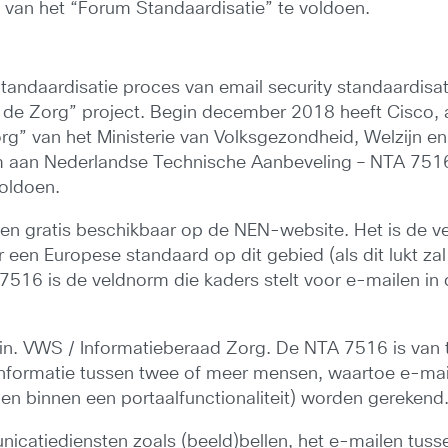
 van het “Forum Standaardisatie” te voldoen.
andaardisatie proces van email security standaardisat
 de Zorg” project. Begin december 2018 heeft Cisco, a
 Zorg” van het Ministerie van Volksgezondheid, Welzijn 
m aan Nederlandse Technische Aanbeveling – NTA 7516
voldoen.
en gratis beschikbaar op de NEN-website. Het is de 
r een Europese standaard op dit gebied (als dit lukt 
16 is de veldnorm die kaders stelt voor e-mailen in 
in. VWS / Informatieberaad Zorg. De NTA 7516 is van
sinformatie tussen twee of meer mensen, waartoe e-m
den binnen een portaalfunctionaliteit) worden gerekend
catiediensten zoals (beeld)bellen, het e-mailen tusse