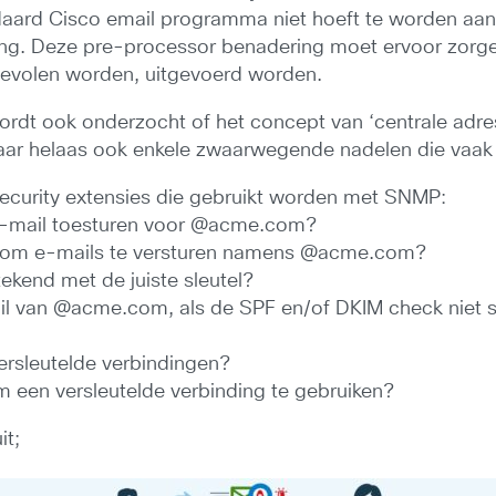
ndaard Cisco email programma niet hoeft te worden aa
ng. Deze pre-processor benadering moet ervoor zorg
nbevolen worden, uitgevoerd worden.
ordt ook onderzocht of het concept van ‘centrale adr
 helaas ook enkele zwaarwegende nadelen die vaak ni
ecurity extensies die gebruikt worden met SNMP:
 e-mail toesturen voor @acme.com?
an om e-mails te versturen namens @acme.com?
kend met de juiste sleutel?
l van @acme.com, als de SPF en/of DKIM check niet s
sleutelde verbindingen?
 een versleutelde verbinding te gebruiken?
it;