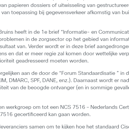
an papieren dossiers of uitwisseling van gestructureer
 van toepassing bij gegevensverkeer afkomstig van b
Bruins heeft in de 1e brief “Informatie- en Communicat
roblemen in de zorgsector op het gebied van informati
ltaat van. Verder wordt er in deze brief aangedronge
ns en dat er meer regie zal komen door wettelijke verpl
ioriteit geadresseerd moeten worden.
ergelijken aan de door de “Forum Standaardisatie ” in 
KIM, DMARC, SPF, DANE, enz.). Daarnaast wordt er na
ntiteit van de beoogde ontvanger (en in sommige geval
een werkgroep om tot een NCS 7516 – Nederlands Cer
 7516 gecertificeerd kan gaan worden.
 leveranciers samen om te kijken hoe het standaard C