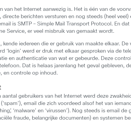
g
egin van het Internet aanwezig is. Het is één van de 
 directe berichten versturen en nog steeds (heel veel) 
mail is SMTP – Simple Mail Transport Protocol. En da
 Service, er veel misbruik van gemaakt wordt.
et, kende iedereen die er gebruik van maakte elkaar. De
rd ‘login’ werd er druk met elkaar gesproken via de te
catie en authenticatie van wat er gebeurde. Deze contro
efoon. Dat is helaas jarenlang het geval gebleven, de
e, en controle op inhoud.
t
 aantal gebruikers van het Internet werd deze zwakhei
‘spam’), email die zich voordeed alsof het van iemand
ishing’, ‘malware’ en ‘virussen’). Nog steeds is email 
nanciële fraude, belangrijke documenten) en systemen 