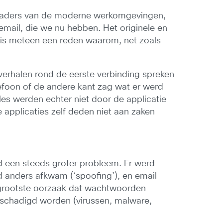
voorvaders van de moderne werkomgevingen,
email, die we nu hebben. Het originele en
t is meteen een reden waarom, net zoals
 verhalen rond de eerste verbinding spreken
lefoon of de andere kant zag wat er werd
les werden echter niet door de applicatie
 applicaties zelf deden niet aan zaken
d een steeds groter probleem. Er werd
 anders afkwam (‘spoofing’), en email
de grootste oorzaak dat wachtwoorden
beschadigd worden (virussen, malware,