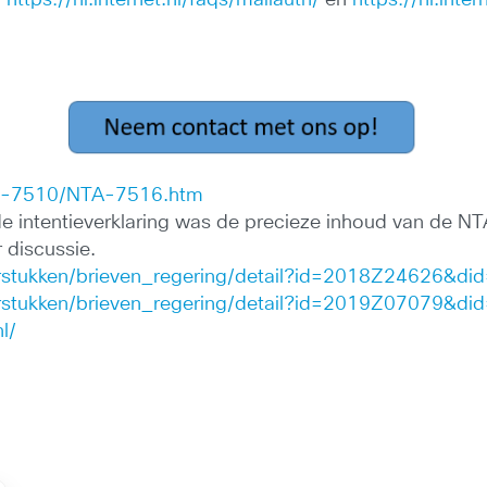
EN-7510/NTA-7516.htm
 intentieverklaring was de precieze inhoud van de NT
 discussie.
rstukken/brieven_regering/detail?id=2018Z24626&d
rstukken/brieven_regering/detail?id=2019Z07079&d
l/