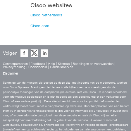
Cisco websites
Cisco Netherlands
Cisco.com
Volgen
Contactpersonen
|
Feedback
|
Help
|
Sitemap
|
Bepalingen en voorwaarden
|
Privacymelding
|
Cookiebeleid
|
Handelsmerken
Disclaimer
Sommige van de mensen die posten op deze site, met inbegrip van de moderators, werken
voor Cisco Systems. Meningen die hier en in alle bijbehorende opmerkingen zijn de
persoonlijke meningen van de oorspronkelijke auteurs, niet van Cisco. De inhoud is bedoeld
voor informatieve doeleinden en is niet bedoeld als een goedkeuring of een verklaring door
Cisco of een andere partij zijn. Deze site is beschikbaar voor het publiek. Informatie die u
vertrouwelijk beschouwt, moet u niet plaatsen op deze site. Door het plaatsen van een bericht
stemt u in persoonlijk verantwoordelijk te zijn voor de informatie die u toevoegt, inclusief links
naar, of andere informatie ge-upload naar deze website en stelt dit Cisco vrij van elke
aansprakelijkheid met betrekking tot uw gebruik van de website. U verleent Cisco het
wereldwijde, eeuwigdurende, onherroepelijke, royalty-vrij en volledig betaalde, overdraagbare
(inclusief rechten op sublicentie) recht op het uitoefenen van alle auteursrechten, publiciteit,