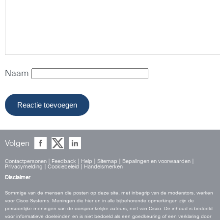
Naam
Volgen
Contactpersonen
|
Feedback
|
Help
|
Sitemap
|
Bepalingen en voorwaarden
|
Privacymelding
|
Cookiebeleid
|
Handelsmerken
Disclaimer
Sommige van de mensen die posten op deze site, met inbegrip van de moderators, werken
voor Cisco Systems. Meningen die hier en in alle bijbehorende opmerkingen zijn de
persoonlijke meningen van de oorspronkelijke auteurs, niet van Cisco. De inhoud is bedoeld
voor informatieve doeleinden en is niet bedoeld als een goedkeuring of een verklaring door